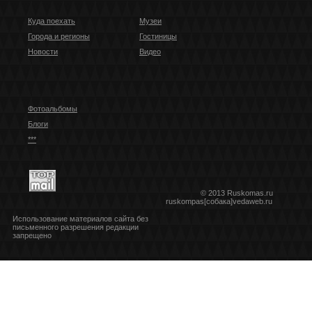
Куда поехать
Музеи
Города и регионы
Гостиницы
Новости
Видео
Фотоальбомы
Блоги
***
© 2013 Ruskomas.ru
ruskompas[собака]vedaweb.ru
Использование материалов сайта без
письменного разрешения редакции
запрещено