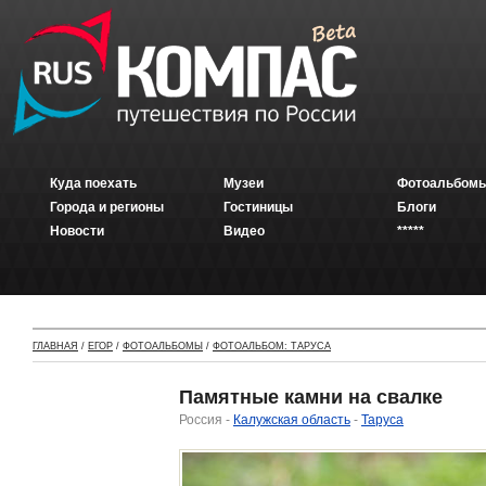
Куда поехать
Музеи
Фотоальбомы
Города и регионы
Гостиницы
Блоги
Новости
Видео
*****
ГЛАВНАЯ
/
ЕГОР
/
ФОТОАЛЬБОМЫ
/
ФОТОАЛЬБОМ: ТАРУСА
Памятные камни на свалке
Россия -
Калужская область
-
Таруса