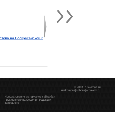
© 2013 Ruskomas.ru
ruskompas[собака]vedaweb.ru
Использование материалов сайта без
письменного разрешения редакции
запрещено