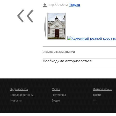
Егор
/ Альбом:
Таруса
ОТЗЫВЫ И КОММЕНТАРИИ
Необходимо авторизоваться
Куда поехать
Музеи
Фотоальбомы
Города и регионы
Гостиницы
Блоги
Новости
Видео
***