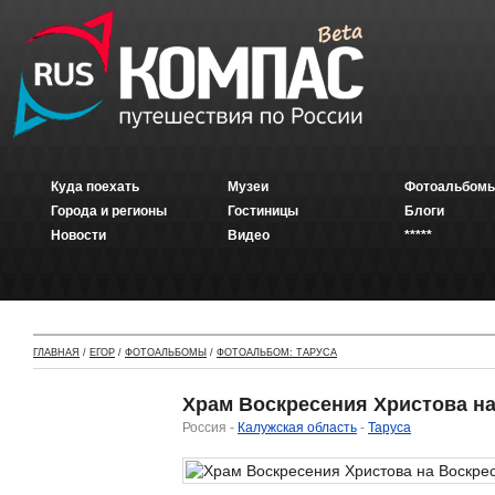
Куда поехать
Музеи
Фотоальбомы
Города и регионы
Гостиницы
Блоги
Новости
Видео
*****
ГЛАВНАЯ
/
ЕГОР
/
ФОТОАЛЬБОМЫ
/
ФОТОАЛЬБОМ: ТАРУСА
Храм Воскресения Христова на
Россия -
Калужская область
-
Таруса