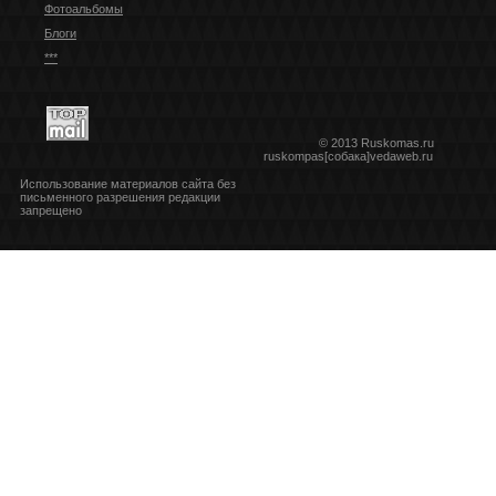
Фотоальбомы
Блоги
***
© 2013 Ruskomas.ru
ruskompas[собака]vedaweb.ru
Использование материалов сайта без
письменного разрешения редакции
запрещено