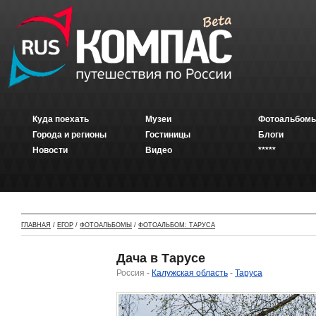
Куда поехать
Музеи
Фотоальбомы
Города и регионы
Гостиницы
Блоги
Новости
Видео
*****
ГЛАВНАЯ
/
ЕГОР
/
ФОТОАЛЬБОМЫ
/
ФОТОАЛЬБОМ: ТАРУСА
Дача в Тарусе
Россия -
Калужская область
-
Таруса