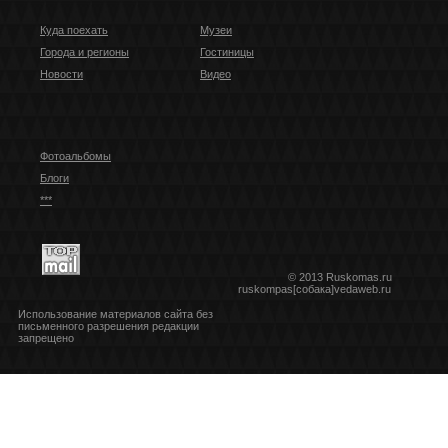
Куда поехать
Музеи
Города и регионы
Гостиницы
Новости
Видео
Фотоальбомы
Блоги
***
© 2013 Ruskomas.ru
ruskompas[собака]vedaweb.ru
Использование материалов сайта без
письменного разрешения редакции
запрещено