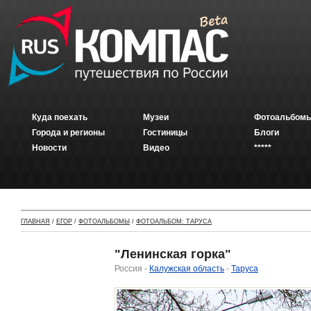
Куда поехать
Музеи
Фотоальбомы
Города и регионы
Гостиницы
Блоги
Новости
Видео
*****
ГЛАВНАЯ
/
ЕГОР
/
ФОТОАЛЬБОМЫ
/
ФОТОАЛЬБОМ: ТАРУСА
"Ленинская горка"
Россия -
Калужская область
-
Таруса