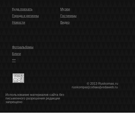
Куда поехать
Музеи
Города и регионы
Гостиницы
Новости
Видео
Фотоальбомы
Блоги
***
© 2013 Ruskomas.ru
ruskompas[собака]vedaweb.ru
Использование материалов сайта без
письменного разрешения редакции
запрещено