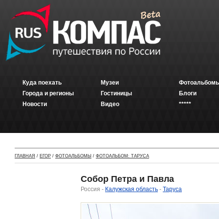
Куда поехать
Музеи
Фотоальбомы
Города и регионы
Гостиницы
Блоги
Новости
Видео
*****
ГЛАВНАЯ
/
ЕГОР
/
ФОТОАЛЬБОМЫ
/
ФОТОАЛЬБОМ: ТАРУСА
Собор Петра и Павла
Россия -
Калужская область
-
Таруса