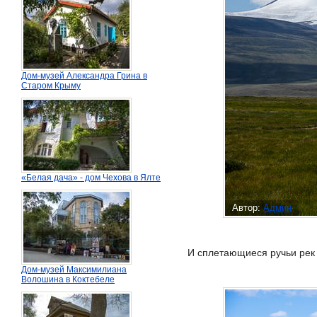
Дом-музей Александра Грина в
Старом Крыму
«Белая дача» - дом Чехова в Ялте
Автор:
Админ
И сплетающиеся ручьи рек 
Дом-музей Максимилиана
Волошина в Коктебеле