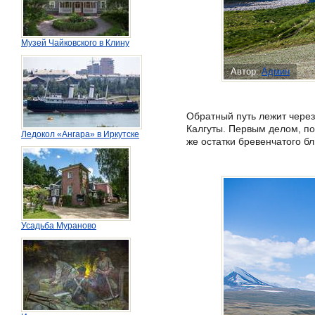
Музей Чайковского в Клину
Автор:
Админ
Обратный путь лежит через
Калгуты. Первым делом, по
Ледокол «Ангара» в Иркутске
же остатки бревенчатого б
Усадьба Мураново