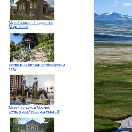
Музей кацкарей в деревне
Мартыново
Весна в Никитском ботаническом
саду
Музей ар-деко в Москве:
скульптуры Чипаруса (часть 2)