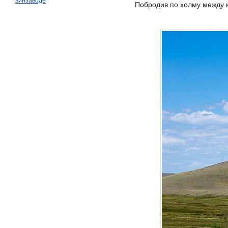
винзаводе
Побродив по холму между к