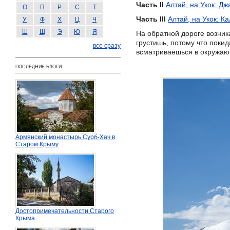
Часть II
Алтай, на Укок: Дж
О
П
Р
С
Т
Часть III
Алтай, на Укок: Ка
У
Ф
Х
Ц
Ч
Ш
Щ
Э
Ю
Я
На обратной дороге возник
грустишь, потому что поки
все сразу
всматриваешься в окружающ
ПОСЛЕДНИЕ БЛОГИ...
Армянский монастырь Сурб-Хач в
Старом Крыму
Достопримечательности Старого
Крыма