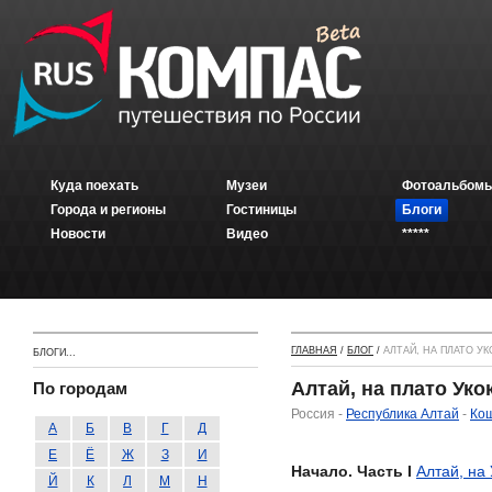
Куда поехать
Музеи
Фотоальбомы
Города и регионы
Гостиницы
Блоги
Новости
Видео
*****
ГЛАВНАЯ
/
БЛОГ
/
АЛТАЙ, НА ПЛАТО УК
БЛОГИ...
Алтай, на плато Уко
По городам
Россия -
Республика Алтай
-
Кош
А
Б
В
Г
Д
Е
Ё
Ж
З
И
Начало. Часть I
Алтай, на 
Й
К
Л
М
Н