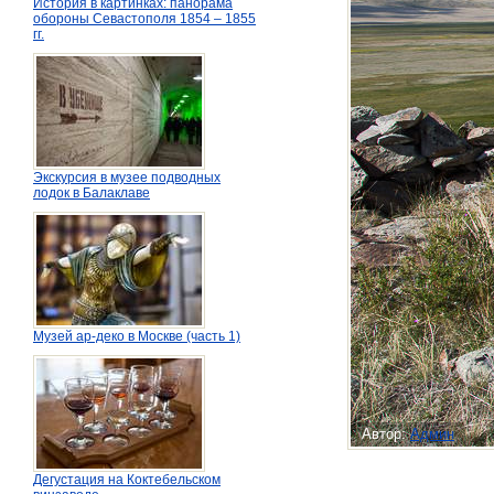
История в картинках: панорама
обороны Севастополя 1854 – 1855
гг.
Экскурсия в музее подводных
лодок в Балаклаве
Музей ар-деко в Москве (часть 1)
Автор:
Админ
Дегустация на Коктебельском