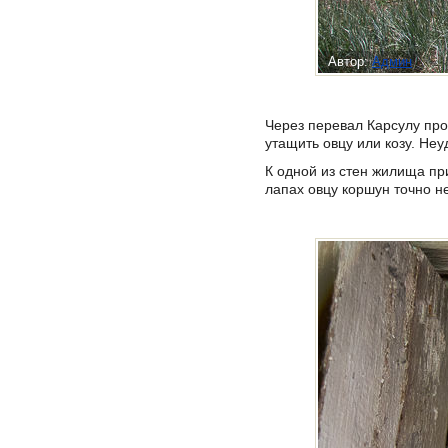
Автор:
Админ
Через перевал Карсулу прох
утащить овцу или козу. Неу
К одной из стен жилища пр
лапах овцу коршун точно не