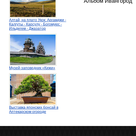
Альбом Ивангород
Алтай, на плато Укок: Аргамджи -
Калгуты - Карсулу - Богомуюс -
Ильдегем - Джазатор
Музей-заповедник «Кижи»
Выставка японских бонсай в
Аптекарском огороде