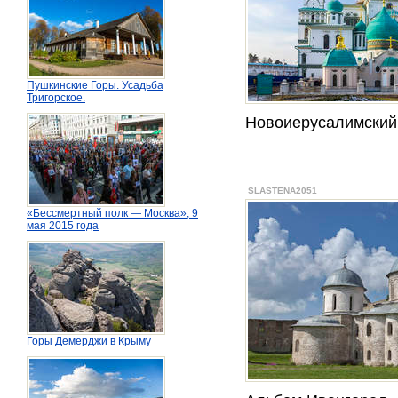
Пушкинские Горы. Усадьба
Тригорское.
Новоиерусалимский
SLASTENA2051
«Бессмертный полк — Москва», 9
мая 2015 года
Горы Демерджи в Крыму