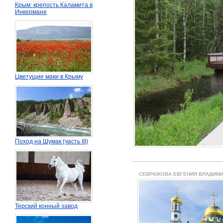
Крым: крепость Каламита в
Инкермане
Цветущие маки в Крыму
Поход на Шумак (часть III)
СЕВРЮКОВА ЕВГЕНИЯ ВЛАДИМ
Терский конный завод