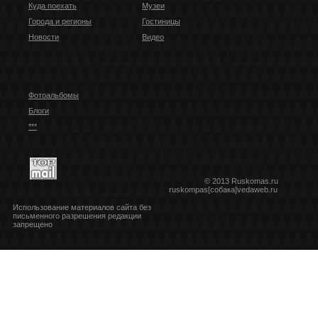
Куда поехать
Музеи
Города и регионы
Гостиницы
Новости
Видео
Фотоальбомы
Блоги
***
© 2013 Ruskomas.ru
ruskompas[собака]vedaweb.ru
Использование материалов сайта без
письменного разрешения редакции
запрещено