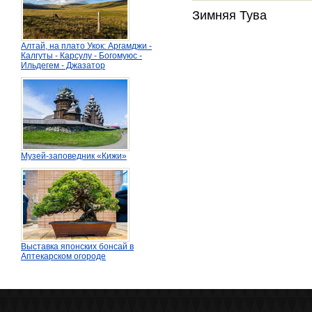
Зимняя Тува
Алтай, на плато Укок: Аргамджи -
Калгуты - Карсулу - Богомуюс -
Ильдегем - Джазатор
Музей-заповедник «Кижи»
Выставка японских бонсай в
Аптекарском огороде