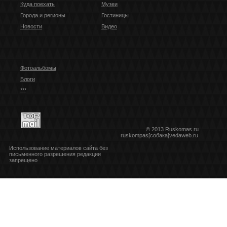
Куда поехать
Музеи
Города и регионы
Гостиницы
Новости
Видео
Фотоальбомы
Блоги
***
© 2013 Ruskomas.ru
ruskompas[собака]vedaweb.ru
Использование материалов сайта без
письменного разрешения редакции
запрещено