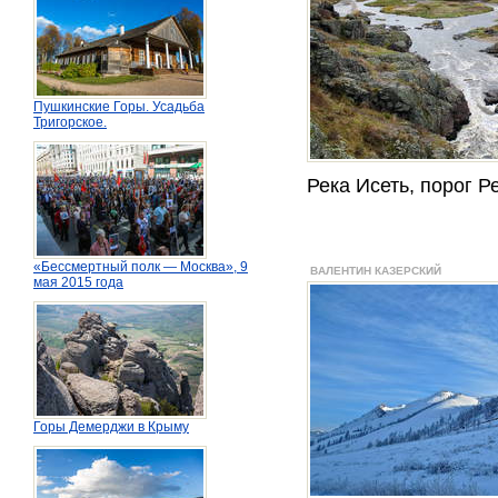
Пушкинские Горы. Усадьба
Тригорское.
Река Исеть, порог 
«Бессмертный полк — Москва», 9
ВАЛЕНТИН КАЗЕРСКИЙ
мая 2015 года
Горы Демерджи в Крыму