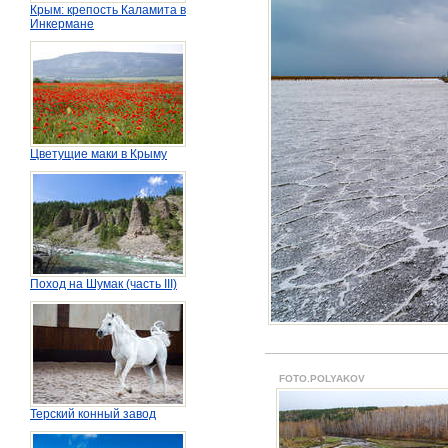
Крым: крепость Каламита в
Инкермане
Цветущие маки в Крыму
Поход на Шумак (часть III)
FOTO.POLYAKOV
Терский конный завод