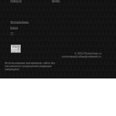
Новости
Видео
Фотоальбомы
Блоги
***
© 2013 Ruskomas.ru
ruskompas[собака]vedaweb.ru
Использование материалов сайта без
письменного разрешения редакции
запрещено