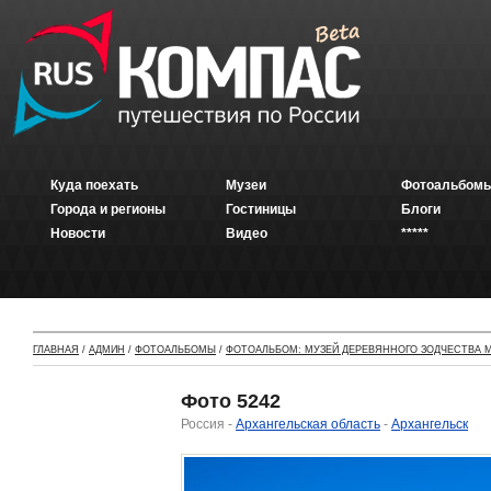
Куда поехать
Музеи
Фотоальбомы
Города и регионы
Гостиницы
Блоги
Новости
Видео
*****
ГЛАВНАЯ
/
АДМИН
/
ФОТОАЛЬБОМЫ
/
ФОТОАЛЬБОМ: МУЗЕЙ ДЕРЕВЯННОГО ЗОДЧЕСТВА М
Фото 5242
Россия -
Архангельская область
-
Архангельск