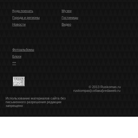
Куда поехать
Музеи
Города и регионы
Гостиницы
Новости
Видео
Фотоальбомы
Блоги
***
© 2013 Ruskomas.ru
ruskompas[собака]vedaweb.ru
Использование материалов сайта без
письменного разрешения редакции
запрещено