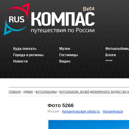
Куда поехать
Музеи
Фотоальбомы
Города и регионы
Гостиницы
Блоги
Новости
Видео
*****
ГЛАВНАЯ
/
АДМИН
/
ФОТОАЛЬБОМЫ
/
ФОТОАЛЬБОМ: МУЗЕЙ ДЕРЕВЯННОГО ЗОДЧЕСТВА М
Фото 5266
Россия -
Архангельская область
-
Архангельск