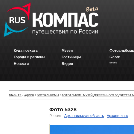
Куда поехать
Музеи
Фотоальбомы
Города и регионы
Гостиницы
Блоги
Новости
Видео
*****
ГЛАВНАЯ
/
АДМИН
/
ФОТОАЛЬБОМЫ
/
ФОТОАЛЬБОМ: МУЗЕЙ ДЕРЕВЯННОГО ЗОДЧЕСТВА М
Фото 5328
Россия -
Архангельская область
-
Архангельск