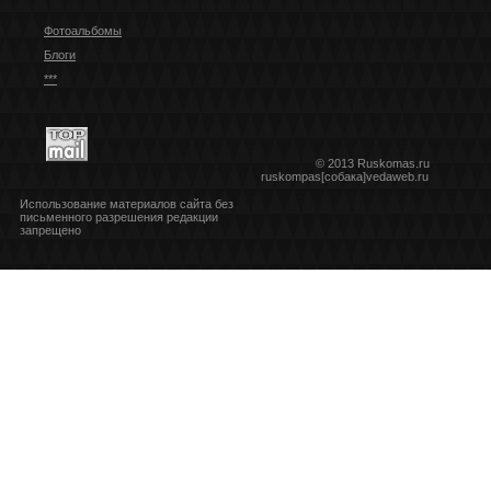
Фотоальбомы
Блоги
***
© 2013 Ruskomas.ru
ruskompas[собака]vedaweb.ru
Использование материалов сайта без
письменного разрешения редакции
запрещено