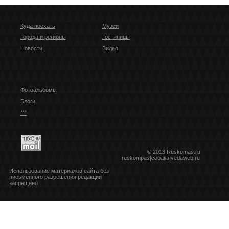
Куда поехать
Музеи
Города и регионы
Гостиницы
Новости
Видео
Фотоальбомы
Блоги
***
© 2013 Ruskomas.ru
ruskompas[собака]vedaweb.ru
Использование материалов сайта без
письменного разрешения редакции
запрещено