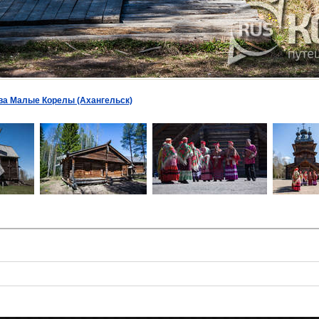
ва Малые Корелы (Ахангельск)