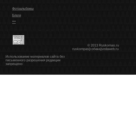
Фотоальбомы
Блоги
***
© 2013 Ruskomas.ru
ruskompas[собака]vedaweb.ru
Использование материалов сайта без
письменного разрешения редакции
запрещено