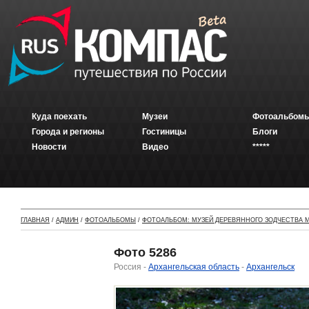
Куда поехать
Музеи
Фотоальбомы
Города и регионы
Гостиницы
Блоги
Новости
Видео
*****
ГЛАВНАЯ
/
АДМИН
/
ФОТОАЛЬБОМЫ
/
ФОТОАЛЬБОМ: МУЗЕЙ ДЕРЕВЯННОГО ЗОДЧЕСТВА М
Фото 5286
Россия -
Архангельская область
-
Архангельск