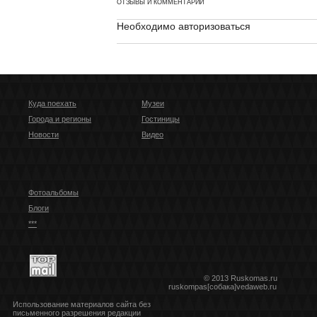
ОТЗЫВЫ И КОММЕНТАРИИ
Необходимо авторизоваться
Куда поехать
Музеи
Города и регионы
Гостиницы
Новости
Видео
Фотоальбомы
Блоги
***
© 2013 Ruskomas.ru
ruskompas[собака]vedaweb.ru
Использование материалов сайта без
письменного разрешения редакции