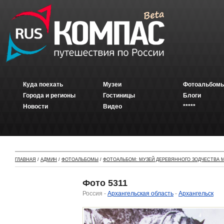
Куда поехать
Музеи
Фотоальбомы
Города и регионы
Гостиницы
Блоги
Новости
Видео
*****
ГЛАВНАЯ
/
АДМИН
/
ФОТОАЛЬБОМЫ
/
ФОТОАЛЬБОМ: МУЗЕЙ ДЕРЕВЯННОГО ЗОДЧЕСТВА М
Фото 5311
Россия -
Архангельская область
-
Архангельск