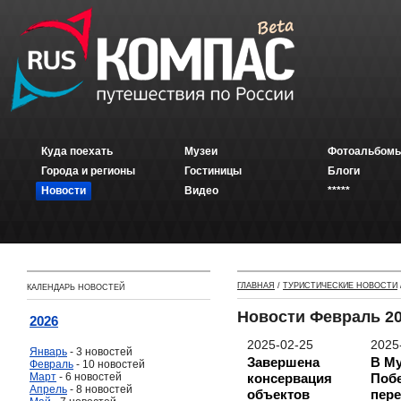
Куда поехать
Музеи
Фотоальбомы
Города и регионы
Гостиницы
Блоги
Новости
Видео
*****
ГЛАВНАЯ
/
ТУРИСТИЧЕСКИЕ НОВОСТИ
КАЛЕНДАРЬ НОВОСТЕЙ
Новости Февраль 2
2026
2025-02-25
2025
Январь
- 3 новостей
Завершена
В Му
Февраль
- 10 новостей
Март
- 6 новостей
консервация
Поб
Апрель
- 8 новостей
объектов
пер