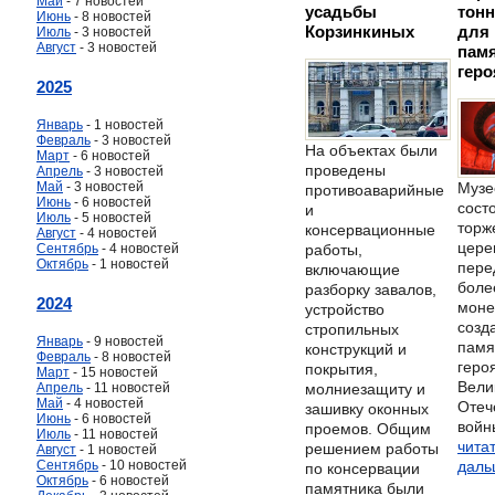
Май
- 7 новостей
усадьбы
тонн
Июнь
- 8 новостей
Корзинкиных
для
Июль
- 3 новостей
Август
- 3 новостей
пам
гер
2025
Январь
- 1 новостей
Февраль
- 3 новостей
На объектах были
Март
- 6 новостей
проведены
Апрель
- 3 новостей
Май
- 3 новостей
Музе
противоаварийные
Июнь
- 6 новостей
сост
и
Июль
- 5 новостей
торж
консервационные
Август
- 4 новостей
цере
работы,
Сентябрь
- 4 новостей
Октябрь
- 1 новостей
пере
включающие
боле
разборку завалов,
2024
моне
устройство
созд
стропильных
Январь
- 9 новостей
памя
конструкций и
Февраль
- 8 новостей
геро
покрытия,
Март
- 15 новостей
Вели
молниезащиту и
Апрель
- 11 новостей
Май
- 4 новостей
Отеч
зашивку оконных
Июнь
- 6 новостей
войны
проемов. Общим
Июль
- 11 новостей
чита
решением работы
Август
- 1 новостей
Сентябрь
- 10 новостей
даль
по консервации
Октябрь
- 6 новостей
памятника были