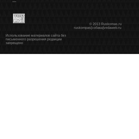
***
© 2013 Ruskomas.ru
ruskompas[собака]vedaweb.ru
Использование материалов сайта без
письменного разрешения редакции
запрещено