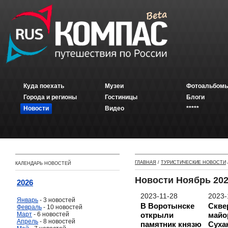
Куда поехать
Музеи
Фотоальбомы
Города и регионы
Гостиницы
Блоги
Новости
Видео
*****
ГЛАВНАЯ
/
ТУРИСТИЧЕСКИЕ НОВОСТИ
КАЛЕНДАРЬ НОВОСТЕЙ
Новости Ноябрь 20
2026
2023-11-28
2023-
Январь
- 3 новостей
В Воротынске
Скве
Февраль
- 10 новостей
Март
- 6 новостей
открыли
майо
Апрель
- 8 новостей
памятник князю
Суха