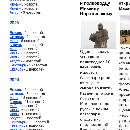
Май
- 7 новостей
и полководцу
откр
Июнь
- 8 новостей
Михаилу
Маха
Июль
- 3 новостей
Август
- 3 новостей
Воротынскому
2025
Январь
- 1 новостей
Февраль
- 3 новостей
Март
- 6 новостей
Апрель
- 3 новостей
Торже
Май
- 3 новостей
Один из самых
церем
Июнь
- 6 новостей
успешных
Июль
- 5 новостей
памят
Август
- 4 новостей
полководцев 16
кома
Сентябрь
- 4 новостей
века, князь
батал
Октябрь
- 1 новостей
известен
полка
благодаря роли,
пехот
2024
которую он
флот
сыграл во взятии
Алекс
Январь
- 9 новостей
Казани, а также в
Февраль
- 8 новостей
прош
Март
- 15 новостей
битве при
терри
Апрель
- 11 новостей
Молодях: тогда
школ
Май
- 4 новостей
русские воины
Сухан
Июнь
- 6 новостей
благодаря
Июль
- 11 новостей
мероп
Август
- 1 новостей
стратегии,
участ
Сентябрь
- 10 новостей
предложенной
Дагес
Октябрь
- 6 новостей
Воротынским,