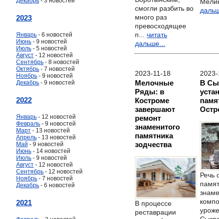
Декабрь
- 3 новостей
Мелик
смогли разбить во
дальш
много раз
2023
превосходящее
п...
читать
Январь
- 6 новостей
Июнь
- 9 новостей
дальше...
Июль
- 5 новостей
Август
- 12 новостей
Сентябрь
- 8 новостей
Октябрь
- 7 новостей
2023-11-18
2023-
Ноябрь
- 9 новостей
Мелочные
В Сы
Декабрь
- 9 новостей
Ряды: в
уста
2022
Костроме
памя
завершают
Остр
Январь
- 12 новостей
ремонт
Февраль
- 9 новостей
знаменитого
Март
- 13 новостей
памятника
Апрель
- 13 новостей
зодчества
Май
- 9 новостей
Июнь
- 14 новостей
Июль
- 9 новостей
Август
- 12 новостей
Сентябрь
- 12 новостей
Речь 
Ноябрь
- 7 новостей
памят
Декабрь
- 6 новостей
знам
компо
2021
В процессе
уроже
реставрации
Сызра