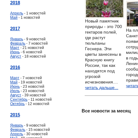
2018
Апрель
- 1 новостей
Май
- 1 новостей
Новый памятник
природы - это 700
2017
На пл
гектаров полей,
Санкт
где растут
Январь
- 9 новостей
появи
тюльпаны
Февраль
- 7 новостей
сотру
Март
- 21 новостей
Геснера. Эти
Июнь
- 6 новостей
милиц
цветы занесены в
Август
- 18 новостей
в год
Красную книгу
Ленин
России, так как
2016
сообщ
находятся под
город
угрозой
Март
- 7 новостей
прави
исчезновения....
Май
- 19 новостей
читат
Июнь
- 23 новостей
читать дальше...
Июль
- 23 новостей
Август
- 39 новостей
Сентябрь
- 11 новостей
Октябрь
- 12 новостей
Все новости за месяц
2015
Январь
- 9 новостей
Февраль
- 15 новостей
Апрель
- 30 новостей