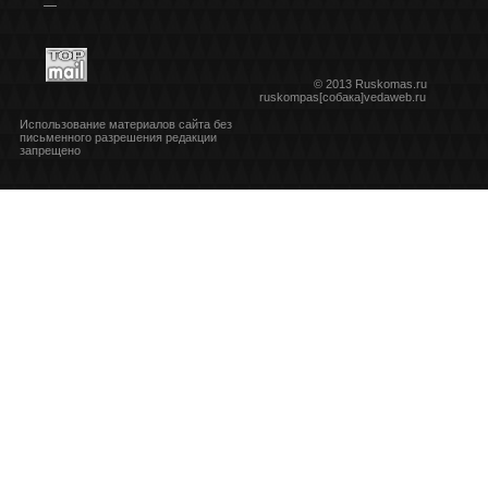
***
© 2013 Ruskomas.ru
ruskompas[собака]vedaweb.ru
Использование материалов сайта без
письменного разрешения редакции
запрещено