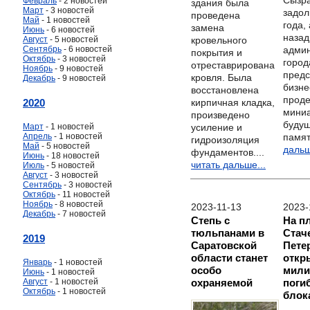
Февраль
- 2 новостей
здания была
Март
- 3 новостей
задол
проведена
Май
- 1 новостей
года, 
замена
Июнь
- 6 новостей
назад
кровельного
Август
- 5 новостей
адми
Сентябрь
- 6 новостей
покрытия и
Октябрь
- 3 новостей
город
отреставрирована
Ноябрь
- 9 новостей
предс
кровля. Была
Декабрь
- 9 новостей
бизне
восстановлена
прод
кирпичная кладка,
2020
мини
произведено
буду
усиление и
Март
- 1 новостей
памят
Апрель
- 1 новостей
гидроизоляция
Май
- 5 новостей
дальш
фундаментов....
Июнь
- 18 новостей
читать дальше...
Июль
- 5 новостей
Август
- 3 новостей
Сентябрь
- 3 новостей
Октябрь
- 11 новостей
Ноябрь
- 8 новостей
2023-11-13
2023-
Декабрь
- 7 новостей
Степь с
На п
тюльпанами в
Стач
2019
Саратовской
Пете
области станет
откр
Январь
- 1 новостей
особо
мили
Июнь
- 1 новостей
Август
- 1 новостей
охраняемой
поги
Октябрь
- 1 новостей
блок