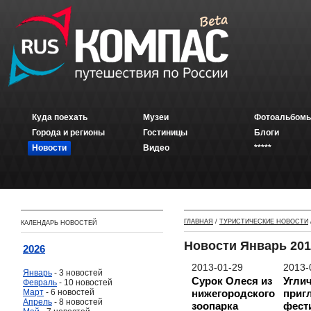
Куда поехать
Музеи
Фотоальбомы
Города и регионы
Гостиницы
Блоги
Новости
Видео
*****
ГЛАВНАЯ
/
ТУРИСТИЧЕСКИЕ НОВОСТИ
КАЛЕНДАРЬ НОВОСТЕЙ
Новости Январь 201
2026
2013-01-29
2013-
Январь
- 3 новостей
Сурок Олеся из
Угли
Февраль
- 10 новостей
Март
- 6 новостей
нижегородского
приг
Апрель
- 8 новостей
зоопарка
фест