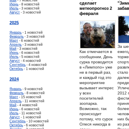
Май
- 7 новостей
сделает
"Зим
Июнь
- 8 новостей
метеопрогноз 2
заба
Июль
- 3 новостей
Август
- 3 новостей
февраля
2025
Январь
- 1 новостей
Февраль
- 3 новостей
Март
- 6 новостей
Апрель
- 3 новостей
За ше
Май
- 3 новостей
ежего
Как отмечается в
Июнь
- 6 новостей
торже
сообщении, День
Июль
- 5 новостей
Август
- 4 новостей
спорт
сурка проводится
Сентябрь
- 4 новостей
развл
в «Лимпопо» уже
Октябрь
- 1 новостей
стало
не в первый раз,
далек
и каждый год это
2024
пред
мероприятие
Углича
вызывает интерес
Январь
- 9 новостей
2012 
у всех
Февраль
- 8 новостей
Март
- 15 новостей
фести
посетителей
Апрель
- 11 новостей
приня
зоопарка.
Май
- 4 новостей
более
Возможно, так
Июнь
- 6 новостей
Июль
- 11 новостей
челов
происходит
Август
- 1 новостей
них б
потому, что сурок
Сентябрь
- 10 новостей
из ра
Олеся никогда в
Октябрь
- 6 новостей