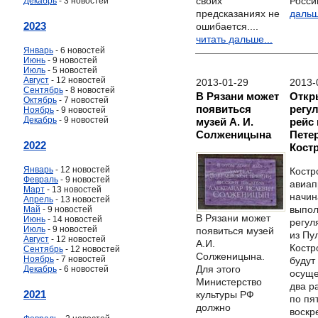
Росси
своих
Декабрь
- 3 новостей
дальш
предсказаниях не
2023
ошибается....
читать дальше...
Январь
- 6 новостей
Июнь
- 9 новостей
Июль
- 5 новостей
Август
- 12 новостей
2013-01-29
2013-
Сентябрь
- 8 новостей
В Рязани может
Откр
Октябрь
- 7 новостей
появиться
регу
Ноябрь
- 9 новостей
Декабрь
- 9 новостей
музей А. И.
рейс 
Солженицына
Петер
2022
Кост
Январь
- 12 новостей
Костр
Февраль
- 9 новостей
авиап
Март
- 13 новостей
начин
Апрель
- 13 новостей
выпол
Май
- 9 новостей
В Рязани может
Июнь
- 14 новостей
регул
Июль
- 9 новостей
появиться музей
из Пу
Август
- 12 новостей
А.И.
Костр
Сентябрь
- 12 новостей
Солженицына.
Ноябрь
- 7 новостей
будут
Для этого
Декабрь
- 6 новостей
осуще
Министерство
два р
2021
культуры РФ
по пя
должно
воскр