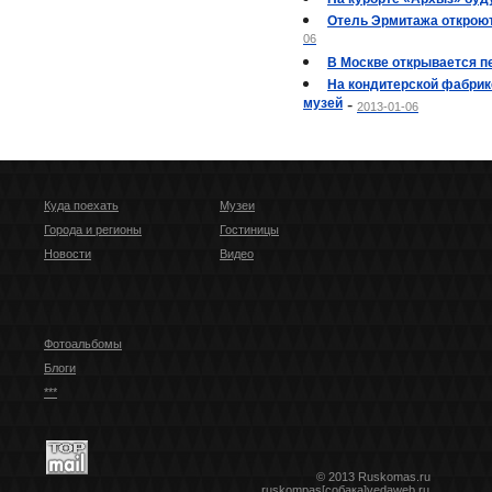
Отель Эрмитажа откроют
06
В Москве открывается п
На кондитерской фабрик
музей
-
2013-01-06
Куда поехать
Музеи
Города и регионы
Гостиницы
Новости
Видео
Фотоальбомы
Блоги
***
© 2013 Ruskomas.ru
ruskompas[собака]vedaweb.ru