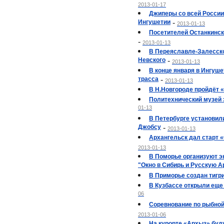
2013-01-17
Джиперы со всей России
Ингушетии
-
2013-01-13
Посетителей Останкинск
-
2013-01-13
В Переяславле-Залесск
Невского
-
2013-01-13
В конце января в Ингуш
трасса
-
2013-01-13
В Н.Новгороде пройдёт 
Политехнический музей 
01-13
В Петербурге установил
Джобсу
-
2013-01-13
Архангельск дал старт
2013-01-13
В Поморье организуют э
"Окно в Сибирь и Русскую А
В Приморье создан тигр
В Кузбассе открыли еще
06
Соревнование по рыбной
2013-01-06
На курорте «Архыз» буд