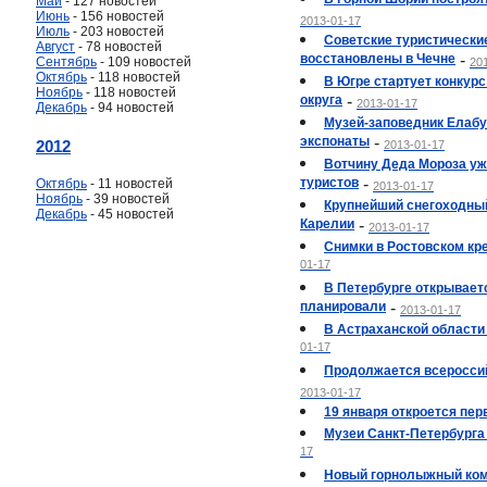
Май
- 127 новостей
Июнь
- 156 новостей
2013-01-17
Июль
- 203 новостей
Советские туристически
Август
- 78 новостей
восстановлены в Чечне
-
Сентябрь
- 109 новостей
20
Октябрь
- 118 новостей
В Югре стартует конкур
Ноябрь
- 118 новостей
округа
-
2013-01-17
Декабрь
- 94 новостей
Музей-заповедник Елабу
экспонаты
-
2012
2013-01-17
Вотчину Деда Мороза уж
туристов
-
Октябрь
- 11 новостей
2013-01-17
Ноябрь
- 39 новостей
Крупнейший снегоходный
Декабрь
- 45 новостей
Карелии
-
2013-01-17
Снимки в Ростовском кр
01-17
В Петербурге открывает
планировали
-
2013-01-17
В Астраханской области
01-17
Продолжается всеросси
2013-01-17
19 января откроется пер
Музеи Санкт-Петербурга
17
Новый горнолыжный комп