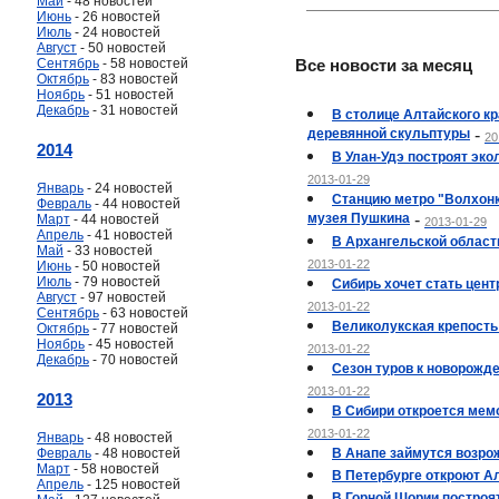
Май
- 48 новостей
Июнь
- 26 новостей
Июль
- 24 новостей
Август
- 50 новостей
Сентябрь
- 58 новостей
Все новости за месяц
Октябрь
- 83 новостей
Ноябрь
- 51 новостей
Декабрь
- 31 новостей
В столице Алтайского к
деревянной скульптуры
-
20
2014
В Улан-Удэ построят эк
2013-01-29
Январь
- 24 новостей
Станцию метро "Волхонк
Февраль
- 44 новостей
музея Пушкина
-
Март
- 44 новостей
2013-01-29
Апрель
- 41 новостей
В Архангельской област
Май
- 33 новостей
2013-01-22
Июнь
- 50 новостей
Июль
- 79 новостей
Сибирь хочет стать цен
Август
- 97 новостей
2013-01-22
Сентябрь
- 63 новостей
Великолукская крепость
Октябрь
- 77 новостей
Ноябрь
- 45 новостей
2013-01-22
Декабрь
- 70 новостей
Сезон туров к новорожд
2013-01-22
2013
В Сибири откроется мем
2013-01-22
Январь
- 48 новостей
Февраль
- 48 новостей
В Анапе займутся возро
Март
- 58 новостей
В Петербурге откроют А
Апрель
- 125 новостей
В Горной Шории построя