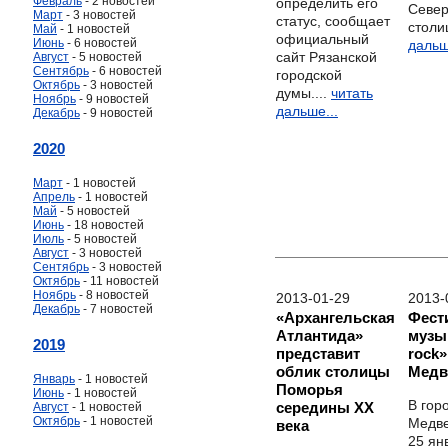
Февраль
- 2 новостей
определить его
Севе
Март
- 3 новостей
статус, сообщает
столи
Май
- 1 новостей
официальный
Июнь
- 6 новостей
дальш
сайт Рязанской
Август
- 5 новостей
Сентябрь
- 6 новостей
городской
Октябрь
- 3 новостей
думы....
читать
Ноябрь
- 9 новостей
дальше...
Декабрь
- 9 новостей
2020
Март
- 1 новостей
Апрель
- 1 новостей
Май
- 5 новостей
Июнь
- 18 новостей
Июль
- 5 новостей
Август
- 3 новостей
Сентябрь
- 3 новостей
Октябрь
- 11 новостей
Ноябрь
- 8 новостей
2013-01-29
2013-
Декабрь
- 7 новостей
«Архангельская
Фест
Атлантида»
музы
2019
представит
rock»
облик столицы
Медв
Январь
- 1 новостей
Поморья
Июнь
- 1 новостей
В гор
середины ХХ
Август
- 1 новостей
Октябрь
- 1 новостей
Медве
века
25 ян