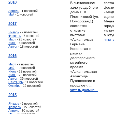
2018
В выставочном
состо
зале усадебного
фести
Апрель
- 1 новостей
дома Е. К.
«Медг
Май
- 1 новостей
Плотниковой (ул.
сцене
Поморская,1)
Медве
2017
состоится
город
открытие
культ
Январь
- 9 новостей
выставки
выступ
Февраль
- 7 новостей
«Архангельск
читат
Март
- 21 новостей
Июнь
- 6 новостей
Германа
Август
- 18 новостей
Кононова» в
рамках
2016
долгосрочного
музейного
Март
- 7 новостей
проекта
Май
- 19 новостей
«Архангельская
Июнь
- 23 новостей
Июль
- 23 новостей
Атлантида.
Август
- 39 новостей
Путешествие в
Сентябрь
- 11 новостей
прошлое». ...
Октябрь
- 12 новостей
читать дальше...
2015
Январь
- 9 новостей
Февраль
- 15 новостей
Апрель
- 30 новостей