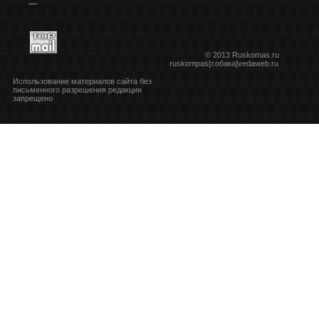
***
© 2013 Ruskomas.ru
ruskompas[собака]vedaweb.ru
Использование материалов сайта без
письменного разрешения редакции
запрещено