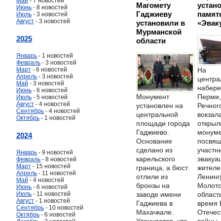
Май
- 7 новостей
Магомету
устан
Июнь
- 8 новостей
Гаджиеву
памят
Июль
- 3 новостей
Август
- 3 новостей
установили в
«Эвак
Мурманской
2025
области
Январь
- 1 новостей
Февраль
- 3 новостей
Март
- 6 новостей
На
Апрель
- 3 новостей
центра
Май
- 3 новостей
набер
Июнь
- 6 новостей
Монумент
Перми,
Июль
- 5 новостей
Август
- 4 новостей
установлен на
Речног
Сентябрь
- 4 новостей
центральной
вокзал
Октябрь
- 1 новостей
площади города
открыл
Гаджиево.
монуме
2024
Основание
посвя
сделано из
участн
Январь
- 9 новостей
карельского
эвакуа
Февраль
- 8 новостей
Март
- 15 новостей
граница, а бюст
жителе
Апрель
- 11 новостей
отлили из
Ленинг
Май
- 4 новостей
бронзы на
Молото
Июнь
- 6 новостей
Июль
- 11 новостей
заводе имени
област
Август
- 1 новостей
Гаджиева в
время 
Сентябрь
- 10 новостей
Махачкале.
Отечес
Октябрь
- 6 новостей