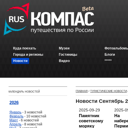
Куда поехать
Музеи
Фотоальбомы
Города и регионы
Гостиницы
Блоги
Новости
Видео
*****
ГЛАВНАЯ
/
ТУРИСТИЧЕСКИЕ НОВОСТИ
КАЛЕНДАРЬ НОВОСТЕЙ
Новости Сентябрь 2
2026
2025-09-29
2025-0
Январь
- 3 новостей
Памятник
На
Февраль
- 10 новостей
Март
- 6 новостей
советскому
набер
Апрель
- 8 новостей
моряку
Перми