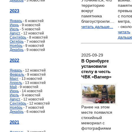
Уточняется, что
войны.
Декабрь
- 3 новостей
территорию
памятн
2023
вокруг
превыш
памятника
с поло
Январь
- 6 новостей
благоустроили....
метра,
Июнь
- 9 новостей
читать дальше...
- около.
Июль
- 5 новостей
читать
Август
- 12 новостей
дальше
Сентябрь
- 8 новостей
Октябрь
- 7 новостей
Ноябрь
- 9 новостей
Декабрь
- 9 новостей
2025-09-29
2022
В Оренбурге
установили
Январь
- 12 новостей
стелу в честь
Февраль
- 9 новостей
ЧВК «Вагнер»
Март
- 13 новостей
Апрель
- 13 новостей
Май
- 9 новостей
Июнь
- 14 новостей
Июль
- 9 новостей
Август
- 12 новостей
Сентябрь
- 12 новостей
Ранее на этом
Ноябрь
- 7 новостей
Декабрь
- 6 новостей
месте появился
стихийный
2021
мемориал с
фотографиями