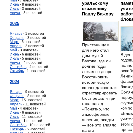
Май
- 7 новостей
уральскому
памя
Июнь
- 8 новостей
сказочнику
учите
Июль
- 3 новостей
Август
- 3 новостей
Павлу Бажову
рабо
блок
2025
Январь
- 1 новостей
Февраль
- 3 новостей
Март
- 6 новостей
Пристанищем
Апрель
- 3 новостей
для него стал
Май
- 3 новостей
Июнь
- 6 новостей
В день
Дом-музей
Июль
- 5 новостей
годов
Бажова, где он
Август
- 4 новостей
полно
долгие годы
Сентябрь
- 4 новостей
освоб
Октябрь
- 1 новостей
лежал во дворе.
Ленин
Восстановить
2024
фашис
историческую
блокад
справедливость и
Январь
- 9 новостей
Соля
отреставрировать
Февраль
- 8 новостей
переу
бюст решили три
Март
- 15 новостей
скуль
года назад.
Апрель
- 11 новостей
компо
Май
- 4 новостей
«Понятно, что
Июнь
- 6 новостей
«Блок
атмосферные
Июль
- 11 новостей
учите
явления, осадки
Август
- 1 новостей
этом 
— всё это влияло
Сентябрь
- 10 новостей
Октябрь
- 6 новостей
пресс
на его