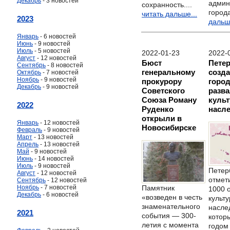
Декабрь
- 3 новостей
админ
сохранность....
города
читать дальше...
2023
дальше
Январь
- 6 новостей
Июнь
- 9 новостей
Июль
- 5 новостей
2022-01-23
2022-
Август
- 12 новостей
Бюст
Пете
Сентябрь
- 8 новостей
генеральному
созда
Октябрь
- 7 новостей
Ноябрь
- 9 новостей
прокурору
горо
Декабрь
- 9 новостей
Советского
разва
Союза Роману
культ
2022
Руденко
насл
открыли в
Январь
- 12 новостей
Новосибирске
Февраль
- 9 новостей
Март
- 13 новостей
Апрель
- 13 новостей
Май
- 9 новостей
Июнь
- 14 новостей
Июль
- 9 новостей
Петер
Август
- 12 новостей
отмет
Сентябрь
- 12 новостей
Ноябрь
- 7 новостей
Памятник
1000 
Декабрь
- 6 новостей
«возведен в честь
культу
знаменательного
насле
2021
события — 300-
которы
летия с момента
годом