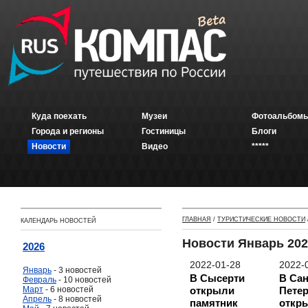
Куда поехать
Музеи
Фотоальбомы
Города и регионы
Гостиницы
Блоги
Новости
Видео
*****
ГЛАВНАЯ
/
ТУРИСТИЧЕСКИЕ НОВОСТИ
КАЛЕНДАРЬ НОВОСТЕЙ
Новости Январь 202
2026
2022-01-28
2022-
Январь
- 3 новостей
В Сысерти
В Сан
Февраль
- 10 новостей
Март
- 6 новостей
открыли
Петер
Апрель
- 8 новостей
памятник
откр