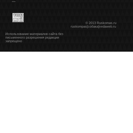
***
© 2013 Ruskomas.ru
ruskompas[собака]vedaweb.ru
Использование материалов сайта без
письменного разрешения редакции
запрещено