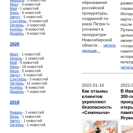
Февраль
- 2 новостей
образования
разва
Март
- 3 новостей
российской
глазах
Май
- 1 новостей
Июнь
- 6 новостей
прокуратуры,
Интер
Август
- 5 новостей
созданной по
карта
Сентябрь
- 6 новостей
указу Петра I»,
после
Октябрь
- 3 новостей
уточняют в
Ноябрь
- 9 новостей
Путин
Декабрь
- 9 новостей
прокуратуре
целью
Новосибирской
являе
2020
области....
читать
«сохр
дальше...
памят
Март
- 1 новостей
истор
Апрель
- 1 новостей
культу
Май
- 5 новостей
Июнь
- 18 новостей
читать
Июль
- 5 новостей
Август
- 3 новостей
Сентябрь
- 3 новостей
Октябрь
- 11 новостей
2022-01-14
2022-
Ноябрь
- 8 новостей
Как отзывы
В Ива
Декабрь
- 7 новостей
клиентов
300-
укрепляют
прок
2019
безопасность
откр
«Семяныча»
памя
Январь
- 1 новостей
Июнь
- 1 новостей
Ягуж
Август
- 1 новостей
Октябрь
- 1 новостей