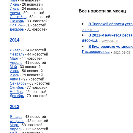
Май
- 48 новостей
Июнь
- 26 новостей
Июль
- 24 новостей
Все новости за месяц
Август
- 50 новостей
Сентябрь
- 58 новостей
Октябрь
- 83 новостей
В Тверской области уст
Ноябрь
- 51 новостей
Декабрь
- 31 новостей
2022-01-13
В 2022-м начнётся рест
2014
дворища
-
2022-01-08
В Кисловодске установи
Январь
- 24 новостей
Писающего пса
-
2022-01-08
Февраль
- 44 новостей
Март
- 44 новостей
Апрель
- 41 новостей
Май
- 33 новостей
Июнь
- 50 новостей
Июль
- 79 новостей
Август
- 97 новостей
Сентябрь
- 63 новостей
Октябрь
- 77 новостей
Ноябрь
- 45 новостей
Декабрь
- 70 новостей
2013
Январь
- 48 новостей
Февраль
- 48 новостей
Март
- 58 новостей
Апрель
- 125 новостей