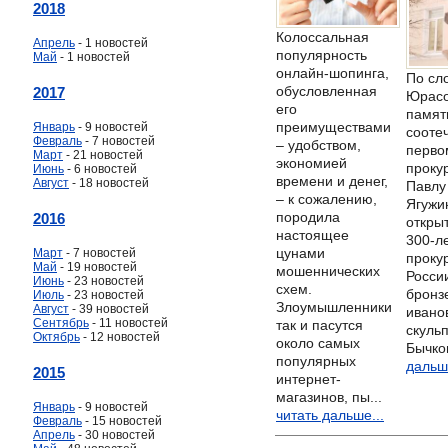
2018
Колоссальная
Апрель
- 1 новостей
популярность
Май
- 1 новостей
онлайн-шопинга,
По сл
обусловленная
2017
Юрасо
его
памят
преимуществами
Январь
- 9 новостей
сооте
Февраль
- 7 новостей
– удобством,
перво
Март
- 21 новостей
экономией
проку
Июнь
- 6 новостей
времени и денег,
Август
- 18 новостей
Павлу
– к сожалению,
Ягужи
породила
2016
открыт
настоящее
300-л
цунами
Март
- 7 новостей
проку
Май
- 19 новостей
мошеннических
России
Июнь
- 23 новостей
схем.
бронз
Июль
- 23 новостей
Злоумышленники
Август
- 39 новостей
ивано
Сентябрь
- 11 новостей
так и пасутся
скуль
Октябрь
- 12 новостей
около самых
Бычков
популярных
дальше
2015
интернет-
магазинов, пы...
Январь
- 9 новостей
читать дальше...
Февраль
- 15 новостей
Апрель
- 30 новостей