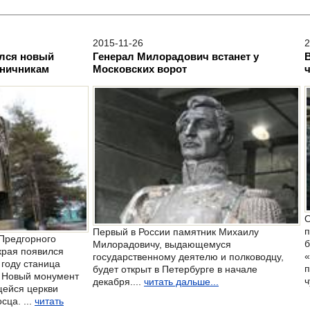
2015-11-26
2
ился новый
Генерал Милорадович встанет у
аничникам
Московских ворот
О
п
Первый в России памятник Михаилу
 Предгорного
б
Милорадовичу, выдающемуся
края появился
«
государственному деятелю и полководцу,
 году станица
п
будет открыт в Петербурге в начале
. Новый монумент
ч
декабря....
читать дальше...
щейся церкви
сца. ...
читать