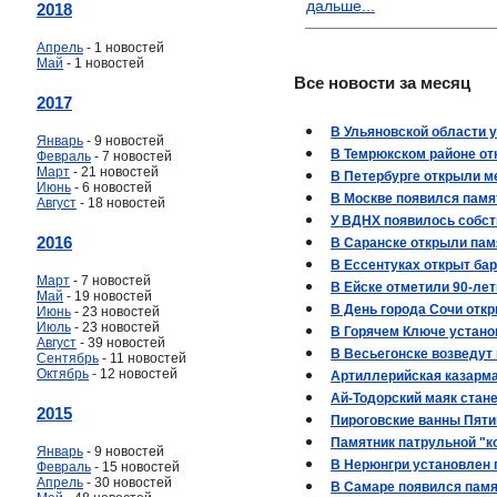
дальше...
2018
Апрель
- 1 новостей
Май
- 1 новостей
Все новости за месяц
2017
В Ульяновской области 
Январь
- 9 новостей
В Темрюкском районе от
Февраль
- 7 новостей
Март
- 21 новостей
В Петербурге открыли м
Июнь
- 6 новостей
В Москве появился памя
Август
- 18 новостей
У ВДНХ появилось собс
2016
В Саранске открыли пам
В Ессентуках открыт ба
Март
- 7 новостей
В Ейске отметили 90-ле
Май
- 19 новостей
В День города Сочи откр
Июнь
- 23 новостей
Июль
- 23 новостей
В Горячем Ключе устано
Август
- 39 новостей
В Весьегонске возведут
Сентябрь
- 11 новостей
Октябрь
- 12 новостей
Артиллерийская казарм
Ай-Тодорский маяк стане
2015
Пироговские ванны Пяти
Памятник патрульной "к
Январь
- 9 новостей
В Нерюнгри установлен 
Февраль
- 15 новостей
Апрель
- 30 новостей
В Самаре появился памя