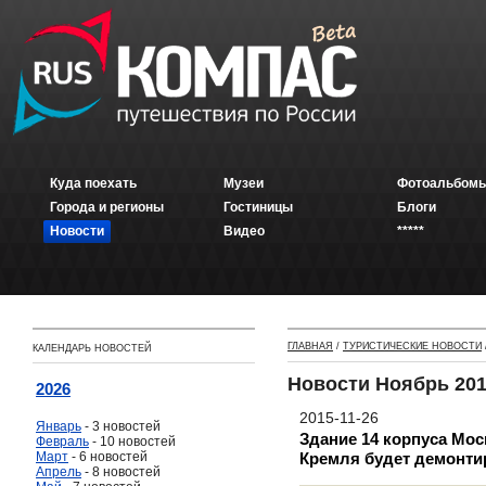
Куда поехать
Музеи
Фотоальбомы
Города и регионы
Гостиницы
Блоги
Новости
Видео
*****
ГЛАВНАЯ
/
ТУРИСТИЧЕСКИЕ НОВОСТИ
КАЛЕНДАРЬ НОВОСТЕЙ
Новости Ноябрь 20
2026
2015-11-26
Январь
- 3 новостей
Здание 14 корпуса Мос
Февраль
- 10 новостей
Март
- 6 новостей
Кремля будет демонти
Апрель
- 8 новостей