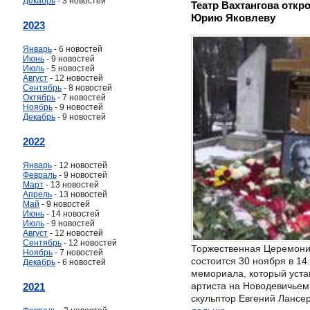
Декабрь
- 3 новостей
Театр Вахтангова откр
Юрию Яковлеву
2023
Январь
- 6 новостей
Июнь
- 9 новостей
Июль
- 5 новостей
Август
- 12 новостей
Сентябрь
- 8 новостей
Октябрь
- 7 новостей
Ноябрь
- 9 новостей
Декабрь
- 9 новостей
2022
Январь
- 12 новостей
Февраль
- 9 новостей
Март
- 13 новостей
Апрель
- 13 новостей
Май
- 9 новостей
Июнь
- 14 новостей
Июль
- 9 новостей
Август
- 12 новостей
Сентябрь
- 12 новостей
Торжественная Церемони
Ноябрь
- 7 новостей
состоится 30 ноября в 14
Декабрь
- 6 новостей
мемориала, который уста
артиста на Новодевичьем
2021
скульптор Евгений Лансере