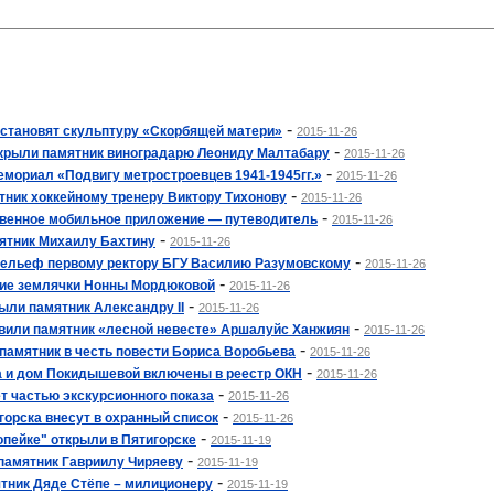
-
установят скульптуру «Скорбящей матери»
2015-11-26
-
крыли памятник виноградарю Леониду Малтабару
2015-11-26
-
емориал «Подвигу метростроевцев 1941-1945гг.»
2015-11-26
-
тник хоккейному тренеру Виктору Тихонову
2015-11-26
-
твенное мобильное приложение — путеводитель
2015-11-26
-
ятник Михаилу Бахтину
2015-11-26
-
рельеф первому ректору БГУ Василию Разумовскому
2015-11-26
-
тие землячки Нонны Мордюковой
2015-11-26
-
ыли памятник Александру II
2015-11-26
-
вили памятник «лесной невесте» Аршалуйс Ханжиян
2015-11-26
-
 памятник в честь повести Бориса Воробьева
2015-11-26
-
а и дом Покидышевой включены в реестр ОКН
2015-11-26
-
т частью экскурсионного показа
2015-11-26
-
горска внесут в охранный список
2015-11-26
-
опейке" открыли в Пятигорске
2015-11-19
-
памятник Гавриилу Чиряеву
2015-11-19
-
тник Дяде Стёпе – милиционеру
2015-11-19