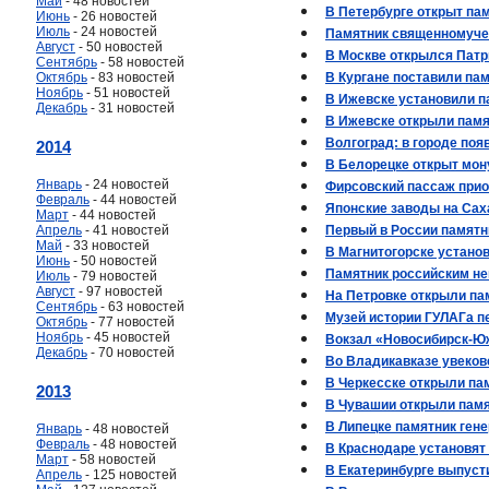
Май
- 48 новостей
В Петербурге открыт па
Июнь
- 26 новостей
Июль
- 24 новостей
Памятник священномучен
Август
- 50 новостей
В Москве открылся Патр
Сентябрь
- 58 новостей
Октябрь
- 83 новостей
В Кургане поставили па
Ноябрь
- 51 новостей
В Ижевске установили п
Декабрь
- 31 новостей
В Ижевске открыли пам
Волгоград: в городе поя
2014
В Белорецке открыт мо
Январь
- 24 новостей
Фирсовский пассаж прио
Февраль
- 44 новостей
Японские заводы на Са
Март
- 44 новостей
Апрель
- 41 новостей
Первый в России памятн
Май
- 33 новостей
В Магнитогорске устано
Июнь
- 50 новостей
Памятник российским не
Июль
- 79 новостей
Август
- 97 новостей
На Петровке открыли п
Сентябрь
- 63 новостей
Музей истории ГУЛАГа п
Октябрь
- 77 новостей
Ноябрь
- 45 новостей
Вокзал «Новосибирск-Ю
Декабрь
- 70 новостей
Во Владикавказе увеков
В Черкесске открыли па
2013
В Чувашии открыли памя
В Липецке памятник ген
Январь
- 48 новостей
Февраль
- 48 новостей
В Краснодаре установят
Март
- 58 новостей
В Екатеринбурге выпуст
Апрель
- 125 новостей