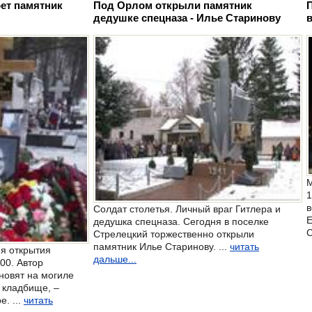
оет памятник
Под Орлом открыли памятник
дедушке спецназа - Илье Старинову
в
М
1
в
Солдат столетья. Личный враг Гитлера и
Е
дедушка спецназа. Сегодня в поселке
С
Стрелецкий торжественно открыли
памятник Илье Старинову. ...
читать
я открытия
дальше...
.00. Автор
новят на могиле
 кладбище, –
. ...
читать