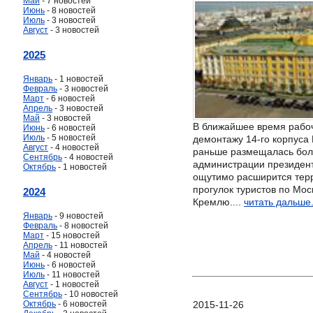
Май
- 7 новостей
Июнь
- 8 новостей
Июль
- 3 новостей
Август
- 3 новостей
2025
Январь
- 1 новостей
Февраль
- 3 новостей
Март
- 6 новостей
Апрель
- 3 новостей
Май
- 3 новостей
В ближайшее время рабоч
Июнь
- 6 новостей
Июль
- 5 новостей
демонтажу 14-го корпуса
Август
- 4 новостей
раньше размещалась бол
Сентябрь
- 4 новостей
администрации президент
Октябрь
- 1 новостей
ощутимо расширится тер
прогулок туристов по Мос
2024
Кремлю....
читать дальше.
Январь
- 9 новостей
Февраль
- 8 новостей
Март
- 15 новостей
Апрель
- 11 новостей
Май
- 4 новостей
Июнь
- 6 новостей
Июль
- 11 новостей
Август
- 1 новостей
Сентябрь
- 10 новостей
Октябрь
- 6 новостей
2015-11-26