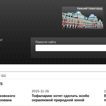
 !
Поиск по сайту
/
2015
15
2015-11-26
2
ковского
Тофаларию хотят сделать особо
рована
охраняемой природной зоной