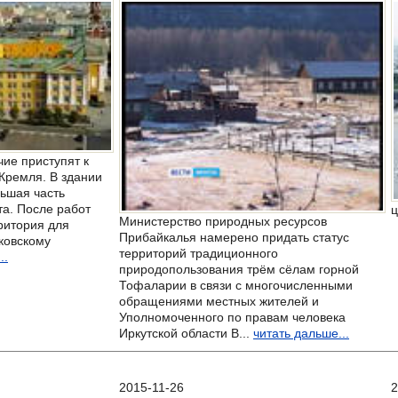
ие приступят к
 Кремля. В здании
ьшая часть
а. После работ
ц
Министерство природных ресурсов
ритория для
Прибайкалья намерено придать статус
ковскому
территорий традиционного
..
природопользования трём сёлам горной
Тофаларии в связи с многочисленными
обращениями местных жителей и
Уполномоченного по правам человека
Иркутской области В...
читать дальше...
2015-11-26
2