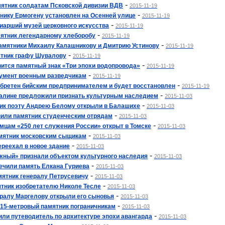
-
мятник солдатам Псковской дивизии ВДВ
2015-11-19
-
ику Ермогену установлен на Осенней улице
2015-11-19
-
иарший музей церковного искусства
2015-11-19
-
мятник легендарному хлеборобу
2015-11-19
-
амятники Михаилу Калашникову и Дмитрию Устинову
2015-11-19
-
ятник графу Шувалову
2015-11-19
-
вится памятный знак «Три эпохи водопровода»
2015-11-19
-
нумент военным разведчикам
2015-11-19
-
бретен бийским предпринимателем и будет восстановлен
2015-11-19
-
халине предложили признать культурным наследием
2015-11-03
-
ик поэту Андрею Белому открыли в Балашихе
2015-11-03
-
вили памятник студенческим отрядам
2015-11-03
-
мцам «250 лет служения России» открыт в Томске
2015-11-03
-
амятник московским сыщикам
2015-11-03
-
ереехал в новое здание
2015-11-03
-
жный» признали объектом культурного наследия
2015-11-03
-
ечили память Елкана Гуриева
2015-11-03
-
мятник генералу Петрусевичу
2015-11-03
-
тник изобретателю Николе Тесле
2015-11-03
-
ералу Маргелову открыли его сыновья
2015-11-03
-
 15-метровый памятник пограничникам
2015-11-03
-
или путеводитель по архитектуре эпохи авангарда
2015-11-03