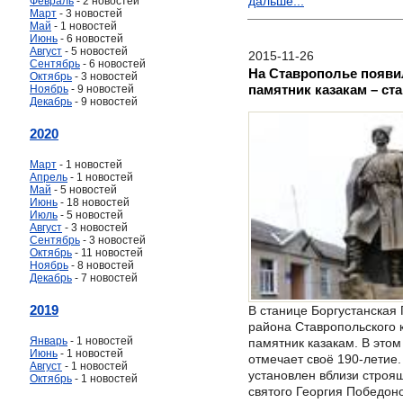
дальше...
Февраль
- 2 новостей
Март
- 3 новостей
Май
- 1 новостей
Июнь
- 6 новостей
Август
- 5 новостей
2015-11-26
Сентябрь
- 6 новостей
На Ставрополье появ
Октябрь
- 3 новостей
памятник казакам – ст
Ноябрь
- 9 новостей
Декабрь
- 9 новостей
2020
Март
- 1 новостей
Апрель
- 1 новостей
Май
- 5 новостей
Июнь
- 18 новостей
Июль
- 5 новостей
Август
- 3 новостей
Сентябрь
- 3 новостей
Октябрь
- 11 новостей
Ноябрь
- 8 новостей
Декабрь
- 7 новостей
2019
В станице Боргустанская
района Ставропольского 
Январь
- 1 новостей
памятник казакам. В этом
Июнь
- 1 новостей
отмечает своё 190-летие
Август
- 1 новостей
установлен вблизи строя
Октябрь
- 1 новостей
святого Георгия Победоно