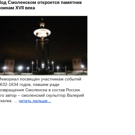
Под Смоленском откроется памятник
оинам XVII века
емориал посвящён участникам событий
632-1634 годов, павшим ради
озвращения Смоленска в состав России.
го автор – смоленский скульптор Валерий
калка. ...
читать дальше...