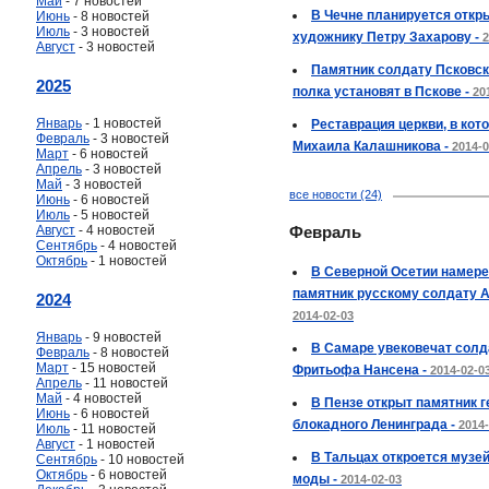
Май
- 7 новостей
В Чечне планируется откр
Июнь
- 8 новостей
Июль
- 3 новостей
художнику Петру Захарову -
2
Август
- 3 новостей
Памятник солдату Псковск
2025
полка установят в Пскове -
20
Январь
- 1 новостей
Реставрация церкви, в кот
Февраль
- 3 новостей
Михаила Калашникова -
2014-0
Март
- 6 новостей
Апрель
- 3 новостей
Май
- 3 новостей
все новости (24)
Июнь
- 6 новостей
Июль
- 5 новостей
Август
- 4 новостей
Февраль
Сентябрь
- 4 новостей
Октябрь
- 1 новостей
В Северной Осетии намер
памятник русскому солдату А
2024
2014-02-03
Январь
- 9 новостей
В Самаре увековечат солд
Февраль
- 8 новостей
Март
- 15 новостей
Фритьофа Нансена -
2014-02-0
Апрель
- 11 новостей
Май
- 4 новостей
В Пензе открыт памятник 
Июнь
- 6 новостей
блокадного Ленинграда -
2014-
Июль
- 11 новостей
Август
- 1 новостей
В Тальцах откроется музе
Сентябрь
- 10 новостей
Октябрь
- 6 новостей
моды -
2014-02-03