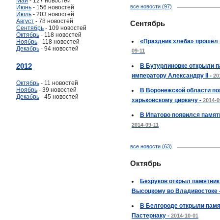
Май
- 127 новостей
все новости (97)
Июнь
- 156 новостей
Июль
- 203 новостей
Август
- 78 новостей
Сентябрь
Сентябрь
- 109 новостей
Октябрь
- 118 новостей
«Праздник хлеба» прошёл 
Ноябрь
- 118 новостей
Декабрь
- 94 новостей
09-11
2012
В Бутурлиновке открыли п
императору Александру II -
20
Октябрь
- 11 новостей
Ноябрь
- 39 новостей
В Воронежской области по
Декабрь
- 45 новостей
харьковскому циркачу -
2014-0
В Ипатово появился памятн
2014-09-11
все новости (63)
Октябрь
Безруков открыл памятни
Высоцкому во Владивостоке 
В Белгороде открыли памя
Пастернаку -
2014-10-01