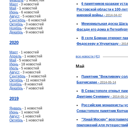
Февраль
- 2 новостей
6 памятников казакам уста
Март
- 3 новостей
Май
- 1 новостей
Ростовской области к 100-ле
Июнь
- 6 новостей
мировой войны -
2014-04-07
Август
- 5 новостей
Сентябрь
- 6 новостей
Мемориальная доска Шага
Октябрь
- 3 новостей
Ноябрь
- 9 новостей
фасаде его дома в Петербург
Декабрь
- 9 новостей
В селе Бомнак откроют па
2020
Федосееву и Улукиткану -
2014
Март
- 1 новостей
Апрель
- 1 новостей
все новости (41)
Май
- 5 новостей
Июнь
- 18 новостей
Май
Июль
- 5 новостей
Август
- 3 новостей
Сентябрь
- 3 новостей
Памятник "Вежливому солд
Октябрь
- 11 новостей
Бахчисарае -
2014-05-14
Ноябрь
- 8 новостей
Декабрь
- 7 новостей
В Севастополе открыт пам
Дмитрию Сенявину -
2014-05-1
2019
Российские монархисты ус
Январь
- 1 новостей
Севастополе памятник Колчак
Июнь
- 1 новостей
Август
- 1 новостей
"Узнай Москву" возглавило
Октябрь
- 1 новостей
приложений для путешествий 