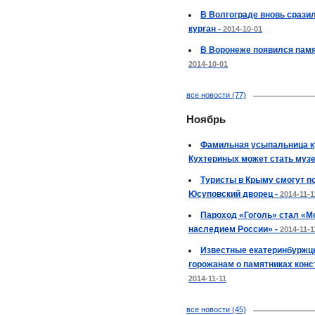
В Волгограде вновь срази
курган -
2014-10-01
В Воронеже появился памят
2014-10-01
все новости (77)
Ноябрь
Фамильная усыпальница к
Кухтериных может стать муз
Туристы в Крыму смогут п
Юсуповский дворец -
2014-11-1
Пароход «Гоголь» стал «М
наследием России» -
2014-11-1
Известные екатеринбуржц
горожанам о памятниках конс
2014-11-11
все новости (45)