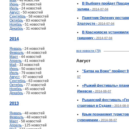
Май
- 48 новостей
В Выборге пройдет Праздн
Июнь
- 26 новостей
Июль
- 24 новостей
залива -
2014-07-04
Август
- 50 новостей
Сентябрь
- 58 новостей
Памятник Орленку реставр
Октябрь
- 83 новостей
Златоусте -
2014-07-04
Ноябрь
- 51 новостей
Декабрь
- 31 новостей
В Красноярске установили
гаишнику -
2014
2014-07-04
Январь
- 24 новостей
все новости (79)
Февраль
- 44 новостей
Март
- 44 новостей
Август
Апрель
- 41 новостей
Май
- 33 новостей
Июнь
- 50 новостей
"Битва на Воже" пройдет 9
Июль
- 79 новостей
Август
- 97 новостей
07
Сентябрь
- 63 новостей
Октябрь
- 77 новостей
«Рыжий фестиваль» плани
Ноябрь
- 45 новостей
Ижевске -
2014-08-07
Декабрь
- 70 новостей
Рыцарский фестиваль «Ге
2013
стартовал в Судаке -
2014-08-0
Январь
- 48 новостей
Крым познакомит туристов
Февраль
- 48 новостей
сувенирами -
2014-08-07
Март
- 58 новостей
Апрель
- 125 новостей