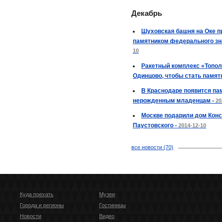
Декабрь
Шуховская башня на Оке п
памятником федерального зн
10
Ракетный комплекс «Топол
Одинцово, чтобы стать памят
В Краснодаре появится па
нерожденным младенцам -
20
Москве подарили дом Конс
Паустовского -
2014-12-10
все новости (70)
Куда поехать
Музеи
Города и регионы
Гостиницы
Новости
Видео