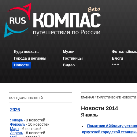
Куда поехать
Музеи
Фотоальбомы
Города и регионы
Гостиницы
Блоги
Новости
Видео
*****
ГЛАВНАЯ
/
ТУРИСТИЧЕСКИЕ НОВОСТИ
КАЛЕНДАРЬ НОВОСТЕЙ
Новости 2014
2026
Январь
Январь
- 3 новостей
Февраль
- 10 новостей
Памятник Айболиту устано
Март
- 6 новостей
иркутской городской станции 
Апрель
- 8 новостей