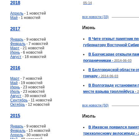
2018
05-14
Апрель
- 1 новостей
все новости (33)
Май
- 1 новостей
Июнь
2017
В Чите открыт памятник пе
Январь
- 9 новостей
Февраль
- 7 новостей
губернатору Восточной Сибир
Март
- 21 новостей
Июнь
- 6 новостей
В Бахчисарае открыли па
Август
- 18 новостей
пограничникам -
2014-06-03
2016
В Белгородской области о
гончару -
2014-06-03
Март
- 7 новостей
Май
- 19 новостей
В Волгограде установили 
Июнь
- 23 новостей
Июль
- 23 новостей
месте взрыва троллейбуса -
2
Август
- 39 новостей
Сентябрь
- 11 новостей
Октябрь
- 12 новостей
все новости (50)
2015
Июль
Январь
- 9 новостей
В Ижевске появился памят
Февраль
- 15 новостей
трехколесному велосипеду -
Апрель
- 30 новостей