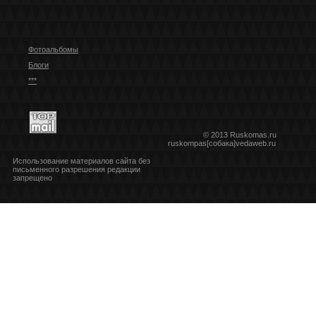
Фотоальбомы
Блоги
***
© 2013 Ruskomas.ru
ruskompas[собака]vedaweb.ru
Использование материалов сайта без
письменного разрешения редакции
запрещено