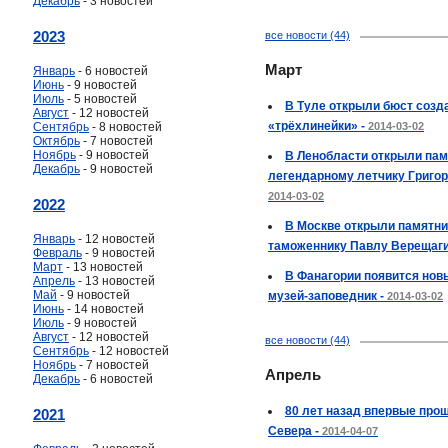
Декабрь
- 3 новостей
2023
все новости (44)
Март
Январь
- 6 новостей
Июнь
- 9 новостей
Июль
- 5 новостей
В Туле открыли бюст созд
Август
- 12 новостей
«трёхлинейки» -
Сентябрь
- 8 новостей
2014-03-02
Октябрь
- 7 новостей
Ноябрь
- 9 новостей
В Ленобласти открыли пам
Декабрь
- 9 новостей
легендарному летчику Григор
2014-03-02
2022
В Москве открыли памятни
Январь
- 12 новостей
таможеннику Павлу Верещаги
Февраль
- 9 новостей
Март
- 13 новостей
В Фанагории появится но
Апрель
- 13 новостей
Май
- 9 новостей
музей-заповедник -
2014-03-02
Июнь
- 14 новостей
Июль
- 9 новостей
Август
- 12 новостей
все новости (44)
Сентябрь
- 12 новостей
Ноябрь
- 7 новостей
Апрель
Декабрь
- 6 новостей
80 лет назад впервые про
2021
Севера -
2014-04-07