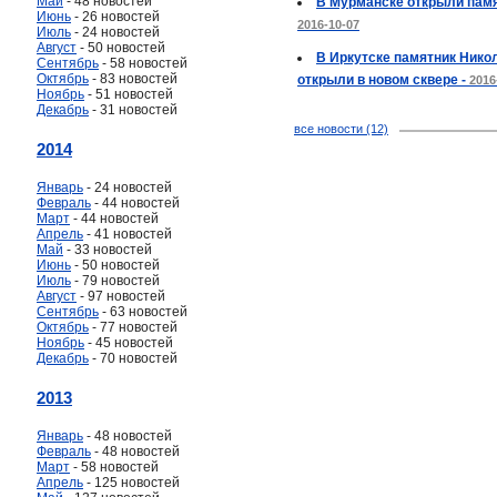
Май
- 48 новостей
В Мурманске открыли памя
Июнь
- 26 новостей
2016-10-07
Июль
- 24 новостей
Август
- 50 новостей
В Иркутске памятник Нико
Сентябрь
- 58 новостей
Октябрь
- 83 новостей
открыли в новом сквере -
2016
Ноябрь
- 51 новостей
Декабрь
- 31 новостей
все новости (12)
2014
Январь
- 24 новостей
Февраль
- 44 новостей
Март
- 44 новостей
Апрель
- 41 новостей
Май
- 33 новостей
Июнь
- 50 новостей
Июль
- 79 новостей
Август
- 97 новостей
Сентябрь
- 63 новостей
Октябрь
- 77 новостей
Ноябрь
- 45 новостей
Декабрь
- 70 новостей
2013
Январь
- 48 новостей
Февраль
- 48 новостей
Март
- 58 новостей
Апрель
- 125 новостей