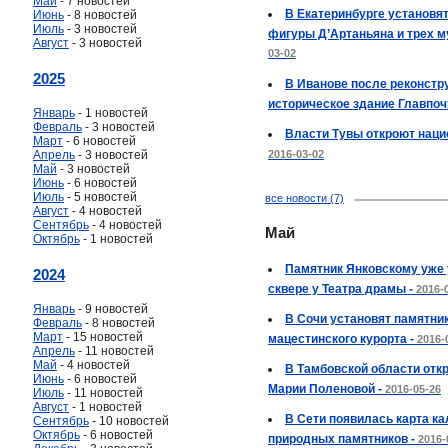
Май
- 7 новостей
В Екатеринбурге установя
Июнь
- 8 новостей
Июль
- 3 новостей
фигуры Д’Артаньяна и трех м
Август
- 3 новостей
03-02
2025
В Иванове после реконстр
историческое здание Главпоч
Январь
- 1 новостей
Февраль
- 3 новостей
Власти Тувы откроют наци
Март
- 6 новостей
Апрель
- 3 новостей
2016-03-02
Май
- 3 новостей
Июнь
- 6 новостей
Июль
- 5 новостей
все новости (7)
Август
- 4 новостей
Сентябрь
- 4 новостей
Май
Октябрь
- 1 новостей
Памятник Янковскому уже 
2024
сквере у Театра драмы -
2016-
Январь
- 9 новостей
В Сочи установят памятни
Февраль
- 8 новостей
Март
- 15 новостей
мацестинского курорта -
2016-
Апрель
- 11 новостей
Май
- 4 новостей
В Тамбовской области отк
Июнь
- 6 новостей
Марии Поленовой -
2016-05-26
Июль
- 11 новостей
Август
- 1 новостей
В Сети появилась карта к
Сентябрь
- 10 новостей
Октябрь
- 6 новостей
природных памятников -
2016-