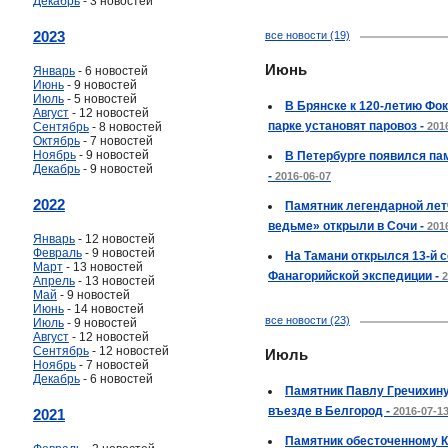
Декабрь
- 3 новостей
2023
все новости (19)
Июнь
Январь
- 6 новостей
Июнь
- 9 новостей
Июль
- 5 новостей
В Брянске к 120-летию Фок
Август
- 12 новостей
парке установят паровоз -
Сентябрь
- 8 новостей
201
Октябрь
- 7 новостей
Ноябрь
- 9 новостей
В Петербурге появился па
Декабрь
- 9 новостей
-
2016-06-07
2022
Памятник легендарной лет
ведьме» открыли в Сочи -
201
Январь
- 12 новостей
Февраль
- 9 новостей
На Тамани открылся 13-й с
Март
- 13 новостей
Фанагорийской экспедиции -
2
Апрель
- 13 новостей
Май
- 9 новостей
Июнь
- 14 новостей
все новости (23)
Июль
- 9 новостей
Август
- 12 новостей
Сентябрь
- 12 новостей
Июль
Ноябрь
- 7 новостей
Декабрь
- 6 новостей
Памятник Павлу Гречихину
въезде в Белгород -
2016-07-1
2021
Памятник обесточенному 