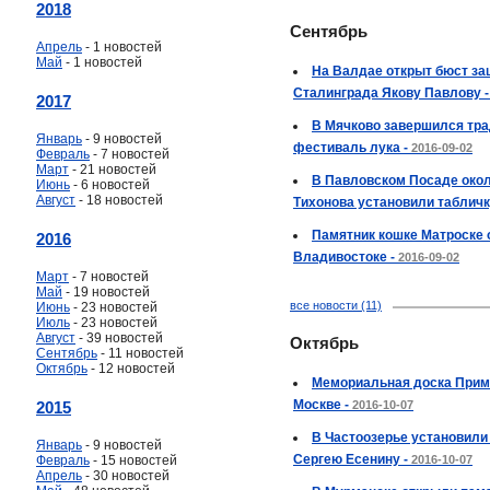
2018
Сентябрь
Апрель
- 1 новостей
Май
- 1 новостей
На Валдае открыт бюст за
Сталинграда Якову Павлову 
2017
В Мячково завершился тр
Январь
- 9 новостей
фестиваль лука -
2016-09-02
Февраль
- 7 новостей
Март
- 21 новостей
В Павловском Посаде окол
Июнь
- 6 новостей
Август
- 18 новостей
Тихонова установили табличк
Памятник кошке Матроске 
2016
Владивостоке -
2016-09-02
Март
- 7 новостей
Май
- 19 новостей
все новости (11)
Июнь
- 23 новостей
Июль
- 23 новостей
Август
- 39 новостей
Октябрь
Сентябрь
- 11 новостей
Октябрь
- 12 новостей
Мемориальная доска Прим
Москве -
2015
2016-10-07
В Частоозерье установили
Январь
- 9 новостей
Сергею Есенину -
Февраль
- 15 новостей
2016-10-07
Апрель
- 30 новостей