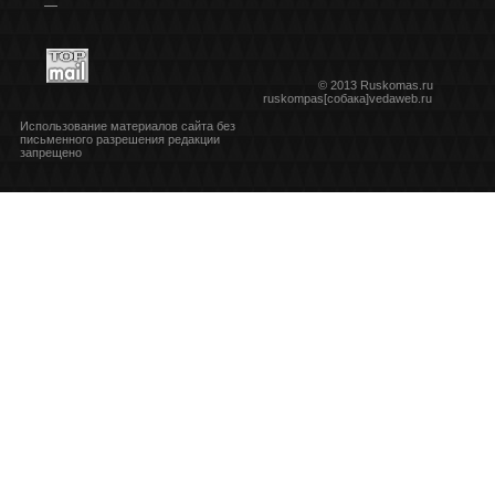
***
© 2013 Ruskomas.ru
ruskompas[собака]vedaweb.ru
Использование материалов сайта без
письменного разрешения редакции
запрещено