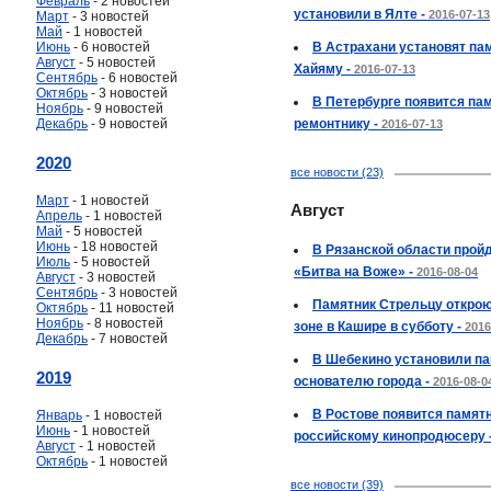
Февраль
- 2 новостей
установили в Ялте -
2016-07-13
Март
- 3 новостей
Май
- 1 новостей
Июнь
- 6 новостей
В Астрахани установят па
Август
- 5 новостей
Хайяму -
2016-07-13
Сентябрь
- 6 новостей
Октябрь
- 3 новостей
В Петербурге появится па
Ноябрь
- 9 новостей
Декабрь
- 9 новостей
ремонтнику -
2016-07-13
2020
все новости (23)
Март
- 1 новостей
Август
Апрель
- 1 новостей
Май
- 5 новостей
Июнь
- 18 новостей
В Рязанской области прой
Июль
- 5 новостей
«Битва на Воже» -
2016-08-04
Август
- 3 новостей
Сентябрь
- 3 новостей
Памятник Стрельцу откро
Октябрь
- 11 новостей
Ноябрь
- 8 новостей
зоне в Кашире в субботу -
2016
Декабрь
- 7 новостей
В Шебекино установили п
2019
основателю города -
2016-08-0
В Ростове появится памят
Январь
- 1 новостей
Июнь
- 1 новостей
российскому кинопродюсеру 
Август
- 1 новостей
Октябрь
- 1 новостей
все новости (39)