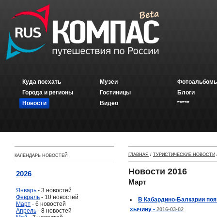
Куда поехать
Музеи
Фотоальбомы
Города и регионы
Гостиницы
Блоги
Новости
Видео
*****
ГЛАВНАЯ
/
ТУРИСТИЧЕСКИЕ НОВОСТИ
КАЛЕНДАРЬ НОВОСТЕЙ
Новости 2016
2026
Март
Январь
- 3 новостей
Февраль
- 10 новостей
В Кабардино-Балкарии поя
Март
- 6 новостей
хычину -
2016-03-02
Апрель
- 8 новостей