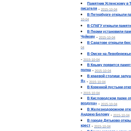
Памятник Успенскому в 
писателя
-
2015-10-04
В Петербурге открыли п
10-04
В СПбГУ открыли памятн
В Перми установили па
Чуйкову
-
2015-10-04
В Саратове открыли бюс
04
В Омске на Левобережье
-
2015-10-04
В Крыму появится памят
полка
-
2015-10-04
В краевой столице запущ
Я»
-
2015-10-04
В Коренной пустыни отк
-
2015-10-04
В Кисловодском парке о
воздуха»
-
2015-10-04
В Железнодорожном отк
Андрею Белому
-
2015-10-04
В городе Дятьково откр
крест
-
2015-10-04