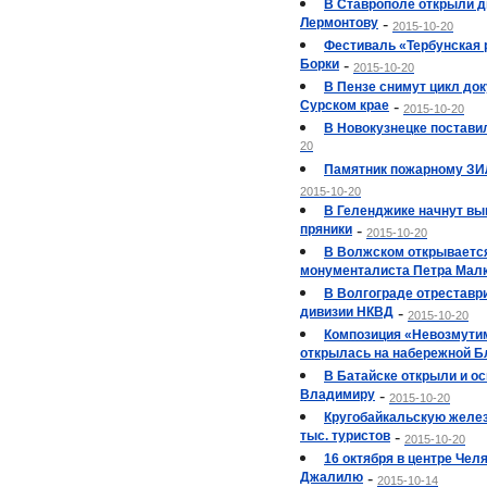
В Ставрополе открыли д
Лермонтову
-
2015-10-20
Фестиваль «Тербунская 
Борки
-
2015-10-20
В Пензе снимут цикл до
Сурском крае
-
2015-10-20
В Новокузнецке постави
20
Памятник пожарному ЗИЛ
2015-10-20
В Геленджике начнут в
пряники
-
2015-10-20
В Волжском открывается
монументалиста Петра Мал
В Волгограде отреставр
дивизии НКВД
-
2015-10-20
Композиция «Невозмути
открылась на набережной Б
В Батайске открыли и о
Владимиру
-
2015-10-20
Кругобайкальскую желез
тыс. туристов
-
2015-10-20
16 октября в центре Чел
Джалилю
-
2015-10-14