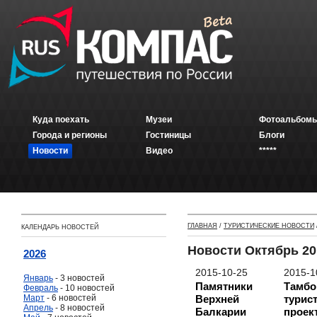
Куда поехать
Музеи
Фотоальбомы
Города и регионы
Гостиницы
Блоги
Новости
Видео
*****
ГЛАВНАЯ
/
ТУРИСТИЧЕСКИЕ НОВОСТИ
КАЛЕНДАРЬ НОВОСТЕЙ
Новости Октябрь 20
2026
2015-10-25
2015-1
Январь
- 3 новостей
Памятники
Тамбо
Февраль
- 10 новостей
Март
- 6 новостей
Верхней
турис
Апрель
- 8 новостей
Балкарии
проек