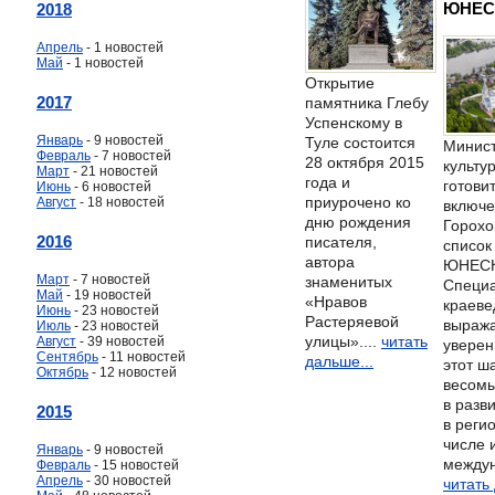
ЮНЕС
2018
Апрель
- 1 новостей
Май
- 1 новостей
Открытие
2017
памятника Глебу
Успенскому в
Январь
- 9 новостей
Туле состоится
Минист
Февраль
- 7 новостей
28 октября 2015
культу
Март
- 21 новостей
года и
готовит
Июнь
- 6 новостей
приурочено ко
Август
- 18 новостей
включ
дню рождения
Горохо
2016
писателя,
список
автора
ЮНЕС
Март
- 7 новостей
знаменитых
Специа
Май
- 19 новостей
«Нравов
краев
Июнь
- 23 новостей
Растеряевой
выраж
Июль
- 23 новостей
улицы»....
читать
Август
- 39 новостей
уверен
Сентябрь
- 11 новостей
дальше...
этот ш
Октябрь
- 12 новостей
весом
в разв
2015
в регио
числе 
Январь
- 9 новостей
междун
Февраль
- 15 новостей
Апрель
- 30 новостей
читать