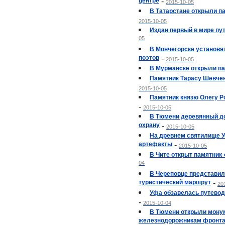
центре
-
2015-10-05
В Татарстане открыли п
2015-10-05
Издан первый в мире пу
05
В Мончегорске установя
поэтов
-
2015-10-05
В Мурманске открыли па
Памятник Тарасу Шевчен
2015-10-05
Памятник князю Олегу Р
-
2015-10-05
В Тюмени деревянный до
охрану
-
2015-10-05
На древнем святилище 
артефакты
-
2015-10-05
В Чите открыт памятник
04
В Череповце представи
туристический маршрут
-
20
Уфа обзавелась путево
-
2015-10-04
В Тюмени открыли мону
железнодорожникам фронта