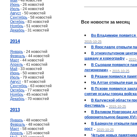
Май
- 48 новостей
Июнь
- 26 новостей
Июль
- 24 новостей
Август
- 50 новостей
Сентябрь
- 58 новостей
Все новости за месяц
Октябрь
- 83 новостей
Ноябрь
- 51 новостей
Декабрь
- 31 новостей
Во Владимире появится
2014
2015-10-25
В Ярославле открыли па
Январь
- 24 новостей
В этнокультурном центр
Февраль
- 44 новостей
шаману и хореографу
-
2015
Март
- 44 новостей
Апрель
- 41 новостей
В Сызрани появился па
Май
- 33 новостей
легионерам»
-
2015-10-25
Июнь
- 50 новостей
В Рязани появился памя
Июль
- 79 новостей
Август
- 97 новостей
На Алтае открыли еще о
Сентябрь
- 63 новостей
В Пскове появился закла
Октябрь
- 77 новостей
снятия осады города войск
Ноябрь
- 45 новостей
Декабрь
- 70 новостей
В Калужской области пр
фестиваль
-
2015-10-25
2013
В Великом Новгороде дл
оборонительную башню XVI 
Январь
- 48 новостей
В Барнауле открыли пам
Февраль
- 48 новостей
Март
- 58 новостей
рост
-
2015-10-25
Апрель
- 125 новостей
Четыре новых памятника