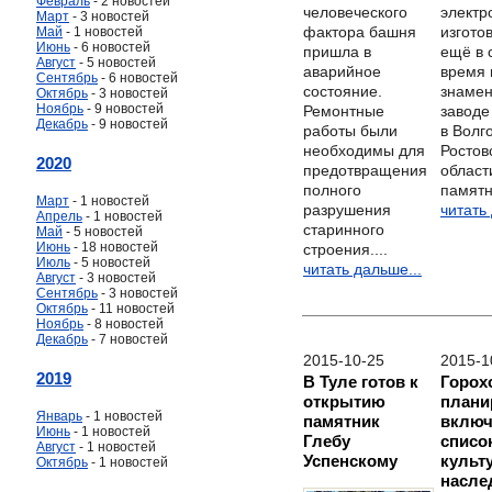
Февраль
- 2 новостей
электр
человеческого
Март
- 3 новостей
изгото
фактора башня
Май
- 1 новостей
Июнь
- 6 новостей
ещё в 
пришла в
Август
- 5 новостей
время 
аварийное
Сентябрь
- 6 новостей
знаме
состояние.
Октябрь
- 3 новостей
Ноябрь
- 9 новостей
завод
Ремонтные
Декабрь
- 9 новостей
в Волг
работы были
Ростов
необходимы для
2020
област
предотвращения
памятн
полного
Март
- 1 новостей
читать
разрушения
Апрель
- 1 новостей
старинного
Май
- 5 новостей
Июнь
- 18 новостей
строения....
Июль
- 5 новостей
читать дальше...
Август
- 3 новостей
Сентябрь
- 3 новостей
Октябрь
- 11 новостей
Ноябрь
- 8 новостей
Декабрь
- 7 новостей
2015-10-25
2015-1
2019
В Туле готов к
Горох
открытию
плани
Январь
- 1 новостей
памятник
включ
Июнь
- 1 новостей
Глебу
списо
Август
- 1 новостей
Успенскому
культ
Октябрь
- 1 новостей
насле