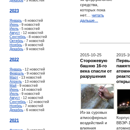
Декабрь
- 3 новостей
средства,
которых пока
2023
нет....
читать
дальше...
Январь
- 6 новостей
Июнь
- 9 новостей
Июль
- 5 новостей
Август
- 12 новостей
Сентябрь
- 8 новостей
Октябрь
- 7 новостей
Ноябрь
- 9 новостей
Декабрь
- 9 новостей
2015-10-25
2015-1
2022
Сторожевую
Первы
башню 16-го
памят
Январь
- 12 новостей
века спасли от
атомн
Февраль
- 9 новостей
разрушения
реакт
Март
- 13 новостей
откры
Апрель
- 13 новостей
Май
- 9 новостей
Июнь
- 14 новостей
Июль
- 9 новостей
Август
- 12 новостей
Сентябрь
- 12 новостей
Ноябрь
- 7 новостей
Декабрь
- 6 новостей
Из-за суровых
Корпус
атмосферных
2021
ВВЭР-
воздействий и
атомн
влияния