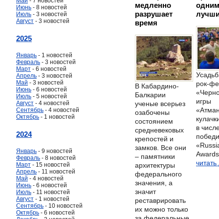
Май
- 7 новостей
медленно
одним
Июнь
- 8 новостей
разрушает
лучши
Июль
- 3 новостей
Август
- 3 новостей
время
2025
Январь
- 1 новостей
Февраль
- 3 новостей
Март
- 6 новостей
Усадьб
Апрель
- 3 новостей
Май
- 3 новостей
рок-фе
В Кабардино-
Июнь
- 6 новостей
«Черно
Балкарии
Июль
- 5 новостей
игры
ученые всерьез
Август
- 4 новостей
«Атман
Сентябрь
- 4 новостей
озабочены
Октябрь
- 1 новостей
кулачк
состоянием
в числ
средневековых
2024
победи
крепостей и
«Russi
замков. Все они
Январь
- 9 новостей
Awards
– памятники
Февраль
- 8 новостей
читать
архитектуры
Март
- 15 новостей
Апрель
- 11 новостей
федерального
Май
- 4 новостей
значения, а
Июнь
- 6 новостей
значит
Июль
- 11 новостей
Август
- 1 новостей
реставрировать
Сентябрь
- 10 новостей
их можно только
Октябрь
- 6 новостей
за федеральные