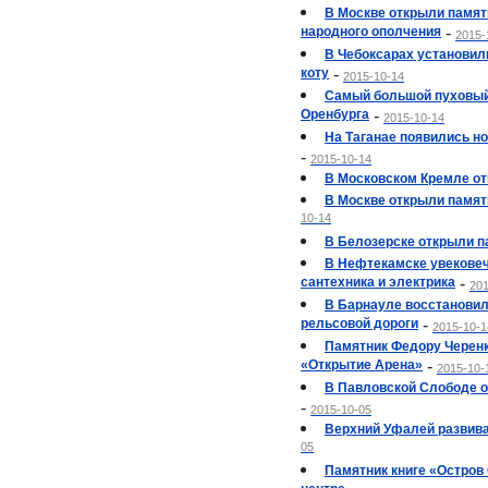
В Москве открыли памят
народного ополчения
-
2015-
В Чебоксарах установил
коту
-
2015-10-14
Самый большой пуховый
Оренбурга
-
2015-10-14
На Таганае появились н
-
2015-10-14
В Московском Кремле от
В Москве открыли памят
10-14
В Белозерске открыли п
В Нефтекамске увековеч
сантехника и электрика
-
201
В Барнауле восстановил
рельсовой дороги
-
2015-10-1
Памятник Федору Черенк
«Открытие Арена»
-
2015-10-
В Павловской Слободе 
-
2015-10-05
Верхний Уфалей развива
05
Памятник книге «Остров