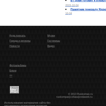
В Гдове готовят к откр
2015-10-04
Памятник генералу Ядро
10-04
Куда поехать
Музеи
Города и регионы
Гостиницы
Новости
Видео
Фотоальбомы
Блоги
***
© 2013 Ruskomas.ru
ruskompas[собака]vedaweb.ru
Использование материалов сайта без
письменного разрешения редакции