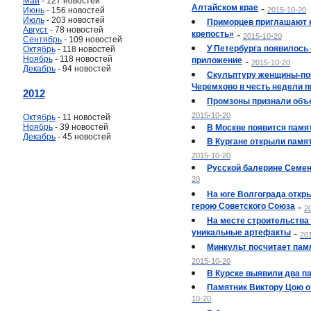
Май
- 127 новостей
Алтайском крае
-
Июнь
- 156 новостей
2015-10-20
Июль
- 203 новостей
Приморцев приглашают 
Август
- 78 новостей
крепость»
-
2015-10-20
Сентябрь
- 109 новостей
У Петербурга появилось
Октябрь
- 118 новостей
Ноябрь
- 118 новостей
приложение
-
2015-10-20
Декабрь
- 94 новостей
Скульптуру женщины-по
Черемхово в честь недели 
2012
Промзоны признали объе
2015-10-20
Октябрь
- 11 новостей
Ноябрь
- 39 новостей
В Москве появится памя
Декабрь
- 45 новостей
В Кургане открыли памя
2015-10-20
Русской балерине Семен
20
На юге Волгограда откр
герою Советского Союза
-
2
На месте строительства
уникальные артефакты
-
20
Минкульт посчитает пам
2015-10-20
В Курске выявили два п
Памятник Виктору Цою 
10-20