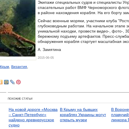
Экипажи специальных судов и специалисты Уп
спасательных работ ВМФ Черноморского флота
в районе нахождения корабля. На его борту за
Сейчас военные моряки, участники клуба "Росто
глубоководным работам. На начальном этапе 
уникальной находки, провести видео-, фото-, 
бережному подъему артефактов. Пресс-служба
обнаружения корабля стартует масштабная эксп
А. Замятина
2015-06-05
,
,
Крым
Византия
ПОХОЖИЕ СТАТЬИ
На новой дороге «Москва
В Крыму на бывших
В Вороне
– Санкт-Петербург»
кораблях Украины могут
плавучий
найдено древнерусское
открыть музеи
линкора 
судно