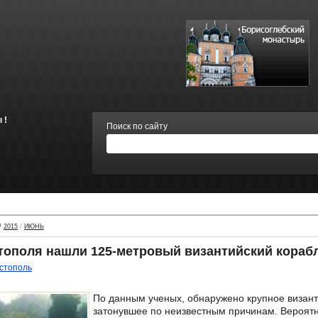
 !
Поиск по сайту
/
2015
/
ИЮНЬ
тополя нашли 125-метровый византийский кораб
стополь
По данным ученых, обнаружено крупное визант
затонувшее по неизвестным причинам. Вероятн