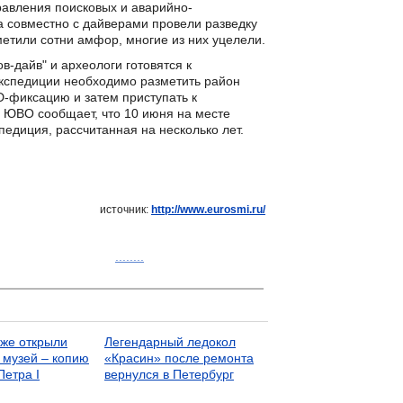
равления поисковых и аварийно-
 совместно с дайверами провели разведку
метили сотни амфор, многие из них уцелели.
в-дайв" и археологи готовятся к
экспедиции необходимо разметить район
3D-фиксацию и затем приступать к
 ЮВО сообщает, что 10 июня на месте
едиция, рассчитанная на несколько лет.
источник:
http://www.eurosmi.ru/
........
же открыли
Легендарный ледокол
 музей – копию
«Красин» после ремонта
Петра I
вернулся в Петербург