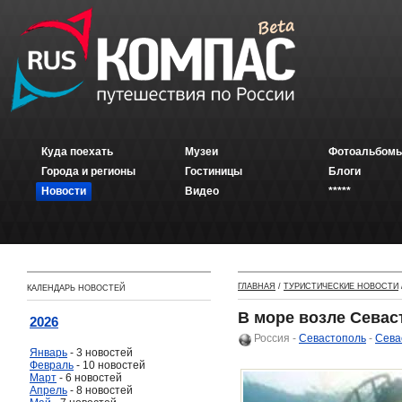
Куда поехать
Музеи
Фотоальбомы
Города и регионы
Гостиницы
Блоги
Новости
Видео
*****
ГЛАВНАЯ
/
ТУРИСТИЧЕСКИЕ НОВОСТИ
КАЛЕНДАРЬ НОВОСТЕЙ
В море возле Севас
2026
Россия
-
Севастополь
-
Сева
Январь
- 3 новостей
Февраль
- 10 новостей
Март
- 6 новостей
Апрель
- 8 новостей