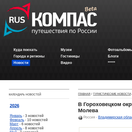
Куда поехать
Музеи
Фотоальбомы
Города и регионы
Гостиницы
Блоги
Новости
Видео
*****
ГЛАВНАЯ
/
ТУРИСТИЧЕСКИЕ НОВОСТИ
КАЛЕНДАРЬ НОВОСТЕЙ
В Гороховецком окр
2026
Молева
Январь
- 3 новостей
Россия
-
Владимирская обла
Февраль
- 10 новостей
Март
- 6 новостей
Апрель
- 8 новостей