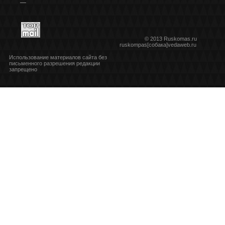
***
© 2013 Ruskomas.ru
ruskompas[собака]vedaweb.ru
Использование материалов сайта без
письменного разрешения редакции
запрещено