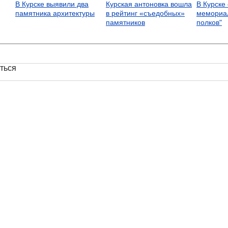
В Курске выявили два
Курская антоновка вошла
В Курске
памятника архитектуры
в рейтинг «съедобных»
мемориа
памятников
полков"
ться