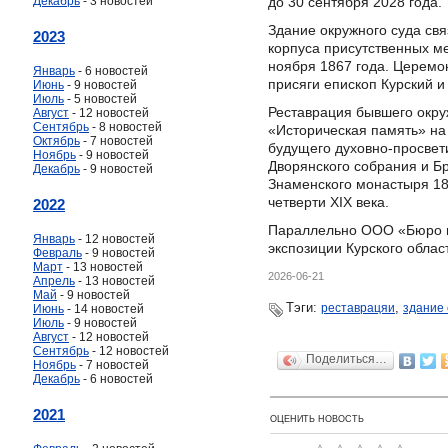
Декабрь
- 3 новостей
до 30 сентября 2028 года.
Здание окружного суда св
2023
корпуса присутственных ме
ноября 1867 года. Церемо
Январь
- 6 новостей
присяги епископ Курский 
Июнь
- 9 новостей
Июль
- 5 новостей
Реставрация бывшего окру
Август
- 12 новостей
Сентябрь
- 8 новостей
«Историческая память» на
Октябрь
- 7 новостей
будущего духовно-просвети
Ноябрь
- 9 новостей
Дворянского собрания и Б
Декабрь
- 9 новостей
Знаменского монастыря 187
четверти XIX века.
2022
Параллельно ООО «Бюро м
Январь
- 12 новостей
экспозиции Курского облас
Февраль
- 9 новостей
Март
- 13 новостей
2026-06-21
Апрель
- 13 новостей
Май
- 9 новостей
Тэги:
,
реставрацяи
здание 
Июнь
- 14 новостей
Июль
- 9 новостей
Август
- 12 новостей
Сентябрь
- 12 новостей
Поделиться…
Ноябрь
- 7 новостей
Декабрь
- 6 новостей
2021
ОЦЕНИТЬ НОВОСТЬ