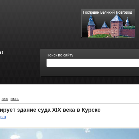
 !
Поиск по сайту
/
2026
/
ИЮНЬ
рует здание суда XIX века в Курске
урск