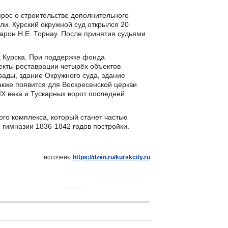
прос о строительстве дополнительного
али. Курский окружной суд открылся 20
арон Н.Е. Торнау. После принятия судьями
а Курска. При поддержке фонда
екты реставрации четырёх объектов
рады, здание Окружного суда, здание
акже появится для Воскресенской церкви
IX века и Тускарных ворот последней
о комплекса, который станет частью
 гимназии 1836-1842 годов постройки.
источник:
https://dzen.ru/kurskcity.ru
........