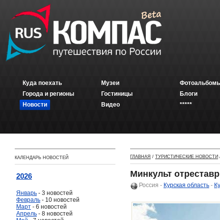
Куда поехать
Музеи
Фотоальбомы
Города и регионы
Гостиницы
Блоги
Новости
Видео
*****
ГЛАВНАЯ
/
ТУРИСТИЧЕСКИЕ НОВОСТИ
КАЛЕНДАРЬ НОВОСТЕЙ
Минкульт отреставри
2026
Россия
-
Курская область
-
К
Январь
- 3 новостей
Февраль
- 10 новостей
Март
- 6 новостей
Апрель
- 8 новостей