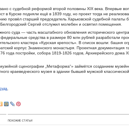
язано с судебной реформой второй половины XIX века. Впервые во
ст в Курске подняли ещё в 1839 году, но проект тогда не реализов
нию провёл старший председатель Харьковской судебной палаты б
и Белгородский Сергий отслужил молебен и освятил помещения.
жного суда — часть масштабного обновления исторического центр
 федеральные средства в размере 80 млн рублей разработали про
тельского кластера «Курская крепость». В список вошли: башня ог
ратский корпус Знаменского монастыря. Проектная документация т
6 года постройки, собора 1819-1826 годов, Архиерейского дома X
узейной сценографии „Метаформа“» займётся созданием музейног
тного краеведческого музея в здании бывшей мужской классической
,
суда
ПОХОЖИЕ СТАТЬИ