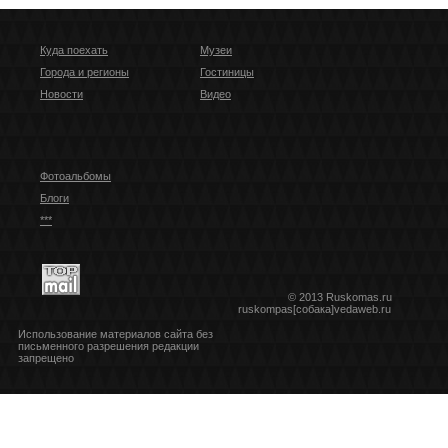
Куда поехать
Музеи
Города и регионы
Гостиницы
Новости
Видео
Фотоальбомы
Блоги
***
© 2013 Ruskomas.ru
ruskompas[собака]vedaweb.ru
Использование материалов сайта без
письменного разрешения редакции
запрещено