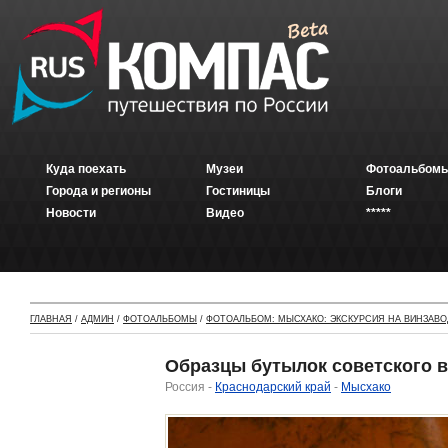
Куда поехать
Музеи
Фотоальбомы
Города и регионы
Гостиницы
Блоги
Новости
Видео
*****
ГЛАВНАЯ
/
АДМИН
/
ФОТОАЛЬБОМЫ
/
ФОТОАЛЬБОМ: МЫСХАКО: ЭКСКУРСИЯ НА ВИНЗАВО
Образцы бутылок советского 
Россия -
Краснодарский край
-
Мысхако