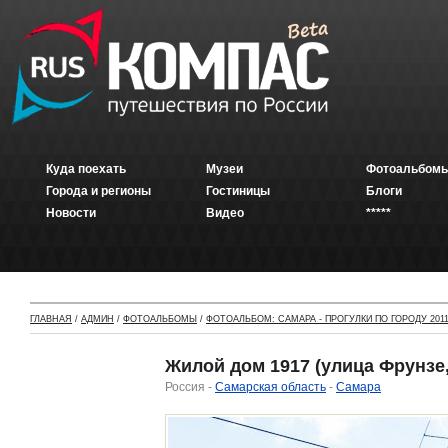
Куда поехать
Музеи
Фотоальбомы
Города и регионы
Гостиницы
Блоги
Новости
Видео
*****
ГЛАВНАЯ
/
АДМИН
/
ФОТОАЛЬБОМЫ
/
ФОТОАЛЬБОМ: САМАРА - ПРОГУЛКИ ПО ГОРОДУ 2011
Жилой дом 1917 (улица Фрунзе,
Россия -
Самарская область
-
Самара