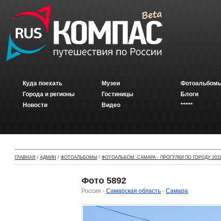
Куда поехать
Музеи
Фотоальбомы
Города и регионы
Гостиницы
Блоги
Новости
Видео
*****
ГЛАВНАЯ
/
АДМИН
/
ФОТОАЛЬБОМЫ
/
ФОТОАЛЬБОМ: САМАРА - ПРОГУЛКИ ПО ГОРОДУ 2011
Фото 5892
Россия -
Самарская область
-
Самара