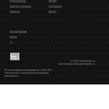
Куда поехать
Музеи
Города и регионы
Гостиницы
Новости
Видео
Фотоальбомы
Блоги
***
© 2013 Ruskomas.ru
ruskompas[собака]vedaweb.ru
Использование материалов сайта без
письменного разрешения редакции
запрещено