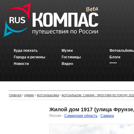
Куда поехать
Музеи
Фотоальбомы
Города и регионы
Гостиницы
Блоги
Новости
Видео
*****
ГЛАВНАЯ
/
АДМИН
/
ФОТОАЛЬБОМЫ
/
ФОТОАЛЬБОМ: САМАРА - ПРОГУЛКИ ПО ГОРОДУ 2011
Жилой дом 1917 (улица Фрунзе,
Россия -
Самарская область
-
Самара