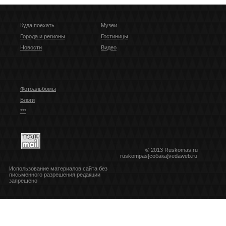
Куда поехать
Музеи
Города и регионы
Гостиницы
Новости
Видео
Фотоальбомы
Блоги
***
© 2013 Ruskomas.ru
ruskompas[собака]vedaweb.ru
Использование материалов сайта без
письменного разрешения редакции
запрещено