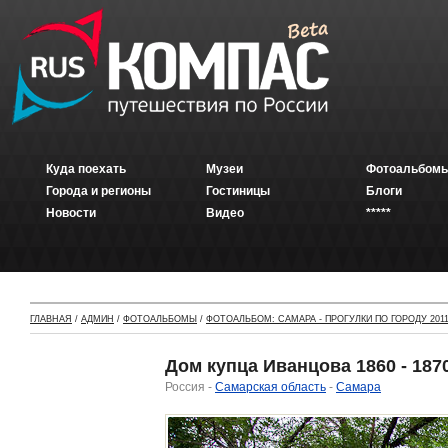
Куда поехать
Музеи
Фотоальбомы
Города и регионы
Гостиницы
Блоги
Новости
Видео
*****
ГЛАВНАЯ
/
АДМИН
/
ФОТОАЛЬБОМЫ
/
ФОТОАЛЬБОМ: САМАРА - ПРОГУЛКИ ПО ГОРОДУ 2011
Дом купца Иванцова 1860 - 1870 
Россия -
Самарская область
-
Самара