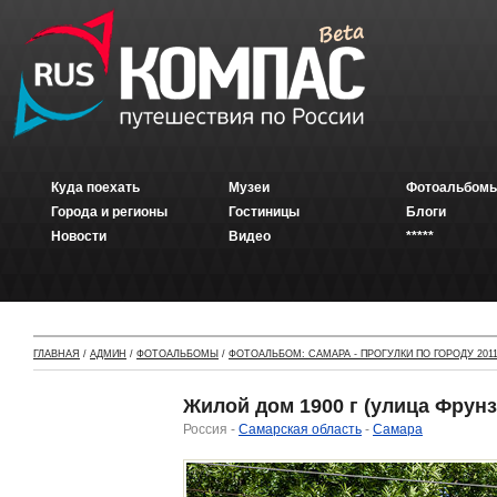
Куда поехать
Музеи
Фотоальбомы
Города и регионы
Гостиницы
Блоги
Новости
Видео
*****
ГЛАВНАЯ
/
АДМИН
/
ФОТОАЛЬБОМЫ
/
ФОТОАЛЬБОМ: САМАРА - ПРОГУЛКИ ПО ГОРОДУ 2011
Жилой дом 1900 г (улица Фрунзе
Россия -
Самарская область
-
Самара