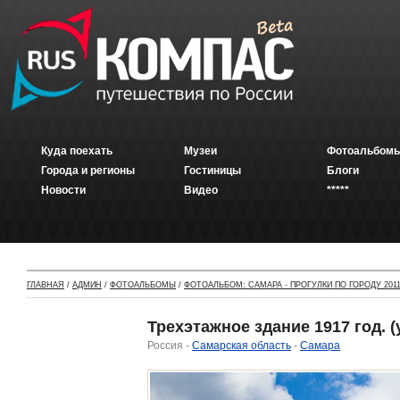
Куда поехать
Музеи
Фотоальбомы
Города и регионы
Гостиницы
Блоги
Новости
Видео
*****
ГЛАВНАЯ
/
АДМИН
/
ФОТОАЛЬБОМЫ
/
ФОТОАЛЬБОМ: САМАРА - ПРОГУЛКИ ПО ГОРОДУ 2011
Трехэтажное здание 1917 год. 
Россия -
Самарская область
-
Самара