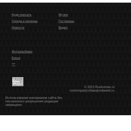
Куда поехать
Музеи
Города и регионы
Гостиницы
Новости
Видео
Фотоальбомы
Блоги
***
© 2013 Ruskomas.ru
ruskompas[собака]vedaweb.ru
Использование материалов сайта без
письменного разрешения редакции
запрещено