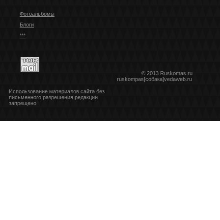
Фотоальбомы
Блоги
***
© 2013 Ruskomas.ru
ruskompas[собака]vedaweb.ru
Использование материалов сайта без
письменного разрешения редакции
запрещено