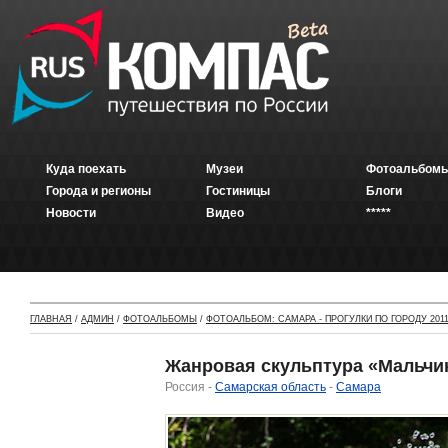
Куда поехать
Музеи
Фотоальбомы
Города и регионы
Гостиницы
Блоги
Новости
Видео
*****
ГЛАВНАЯ
/
АДМИН
/
ФОТОАЛЬБОМЫ
/
ФОТОАЛЬБОМ: САМАРА - ПРОГУЛКИ ПО ГОРОДУ 2011
Жанровая скульптура «Мальчик
Россия -
Самарская область
-
Самара