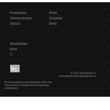
Куда поехать
Музеи
Города и регионы
Гостиницы
Новости
Видео
Фотоальбомы
Блоги
***
© 2013 Ruskomas.ru
ruskompas[собака]vedaweb.ru
Использование материалов сайта без
письменного разрешения редакции
запрещено