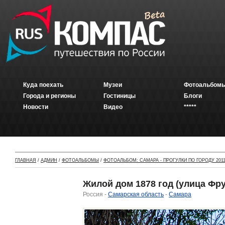
Куда поехать
Музеи
Фотоальбомы
Города и регионы
Гостиницы
Блоги
Новости
Видео
*****
ГЛАВНАЯ
/
АДМИН
/
ФОТОАЛЬБОМЫ
/
ФОТОАЛЬБОМ: САМАРА - ПРОГУЛКИ ПО ГОРОДУ 2011
Жилой дом 1878 год (улица Фру
Россия -
Самарская область
-
Самара