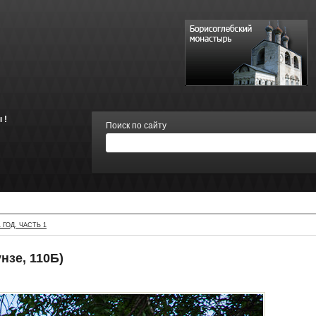
 !
Поиск по сайту
 ГОД. ЧАСТЬ 1
нзе, 110Б)