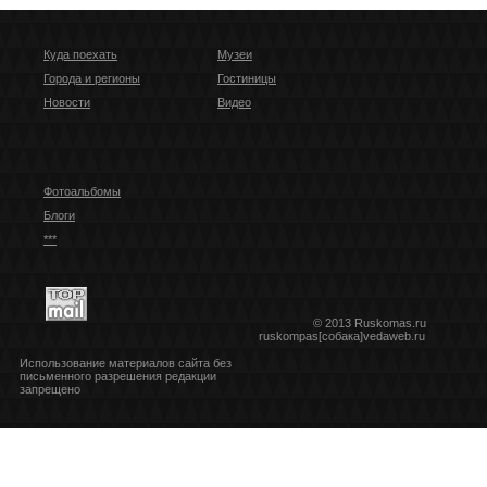
Куда поехать
Музеи
Города и регионы
Гостиницы
Новости
Видео
Фотоальбомы
Блоги
***
© 2013 Ruskomas.ru
ruskompas[собака]vedaweb.ru
Использование материалов сайта без
письменного разрешения редакции
запрещено