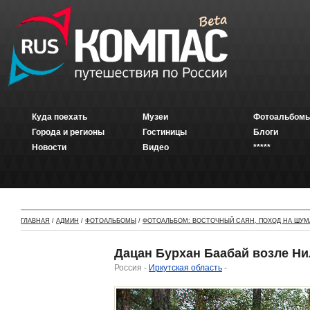
Куда поехать
Музеи
Фотоальбомы
Города и регионы
Гостиницы
Блоги
Новости
Видео
*****
ГЛАВНАЯ
/
АДМИН
/
ФОТОАЛЬБОМЫ
/
ФОТОАЛЬБОМ: ВОСТОЧНЫЙ САЯН, ПОХОД НА ШУМ
Дацан Бурхан Баабай возле Н
Россия -
Иркутская область
-