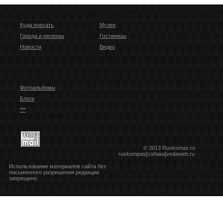
Куда поехать
Музеи
Города и регионы
Гостиницы
Новости
Видео
Фотоальбомы
Блоги
***
© 2013 Ruskomas.ru
ruskompas[собака]vedaweb.ru
Использование материалов сайта без
письменного разрешения редакции
запрещено