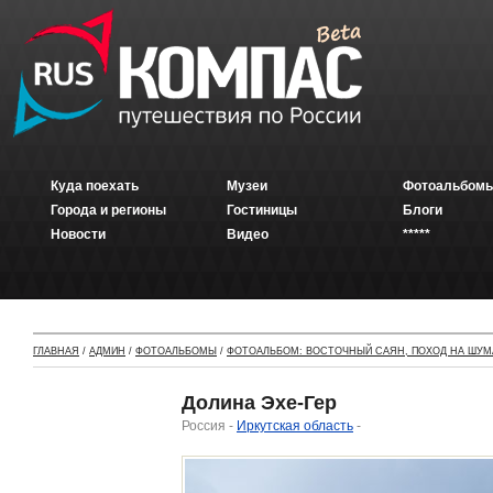
Куда поехать
Музеи
Фотоальбомы
Города и регионы
Гостиницы
Блоги
Новости
Видео
*****
ГЛАВНАЯ
/
АДМИН
/
ФОТОАЛЬБОМЫ
/
ФОТОАЛЬБОМ: ВОСТОЧНЫЙ САЯН, ПОХОД НА ШУМ
Долина Эхе-Гер
Россия -
Иркутская область
-