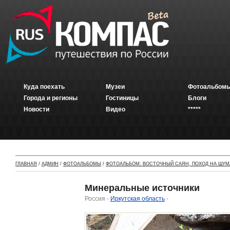
Куда поехать
Музеи
Фотоальбомы
Города и регионы
Гостиницы
Блоги
Новости
Видео
*****
ГЛАВНАЯ
/
АДМИН
/
ФОТОАЛЬБОМЫ
/
ФОТОАЛЬБОМ: ВОСТОЧНЫЙ САЯН, ПОХОД НА ШУМ
Минеральные источники
Россия -
Иркутская область
-