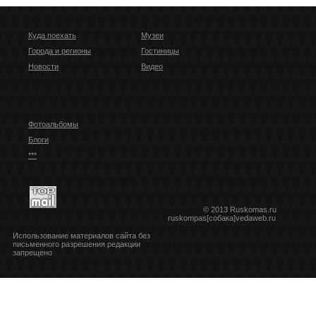
Куда поехать
Музеи
Города и регионы
Гостиницы
Новости
Видео
Фотоальбомы
Блоги
***
© 2013 Ruskomas.ru
ruskompas[собака]vedaweb.ru
Использование материалов сайта без
письменного разрешения редакции
запрещено