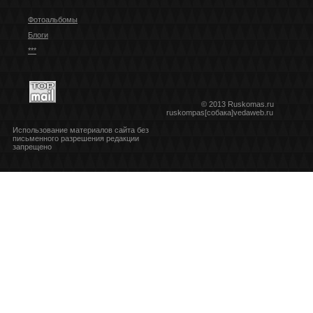
Фотоальбомы
Блоги
***
© 2013 Ruskomas.ru
ruskompas[собака]vedaweb.ru
Использование материалов сайта без
письменного разрешения редакции
запрещено