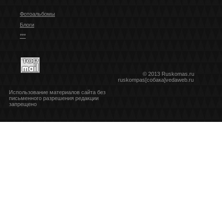
Фотоальбомы
Блоги
***
© 2013 Ruskomas.ru
ruskompas[собака]vedaweb.ru
Использование материалов сайта без
письменного разрешения редакции
запрещено