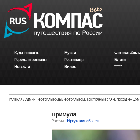
Куда поехать
Музеи
Фотоальбомы
Города и регионы
Гостиницы
Блоги
Новости
Видео
*****
ГЛАВНАЯ
/
АДМИН
/
ФОТОАЛЬБОМЫ
/
ФОТОАЛЬБОМ: ВОСТОЧНЫЙ САЯН, ПОХОД НА ШУМ
Примула
Россия -
Иркутская область
-