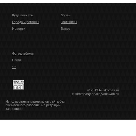
Куда поехать
Музеи
Города и регионы
Гостиницы
Новости
Видео
Фотоальбомы
Блоги
***
© 2013 Ruskomas.ru
ruskompas[собака]vedaweb.ru
Использование материалов сайта без
письменного разрешения редакции
запрещено