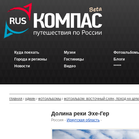
Куда поехать
Музеи
Фотоальбомы
Города и регионы
Гостиницы
Блоги
Новости
Видео
*****
ГЛАВНАЯ
/
АДМИН
/
ФОТОАЛЬБОМЫ
/
ФОТОАЛЬБОМ: ВОСТОЧНЫЙ САЯН, ПОХОД НА ШУМ
Долина реки Эхе-Гер
Россия -
Иркутская область
-