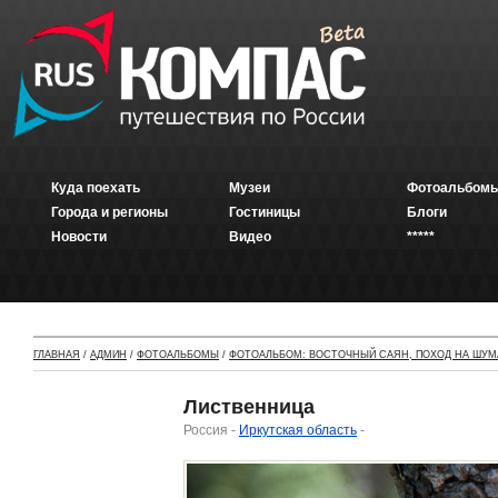
Куда поехать
Музеи
Фотоальбомы
Города и регионы
Гостиницы
Блоги
Новости
Видео
*****
ГЛАВНАЯ
/
АДМИН
/
ФОТОАЛЬБОМЫ
/
ФОТОАЛЬБОМ: ВОСТОЧНЫЙ САЯН, ПОХОД НА ШУМ
Лиственница
Россия -
Иркутская область
-