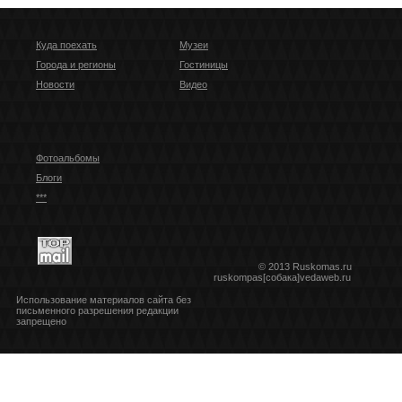
Куда поехать
Музеи
Города и регионы
Гостиницы
Новости
Видео
Фотоальбомы
Блоги
***
© 2013 Ruskomas.ru
ruskompas[собака]vedaweb.ru
Использование материалов сайта без
письменного разрешения редакции
запрещено