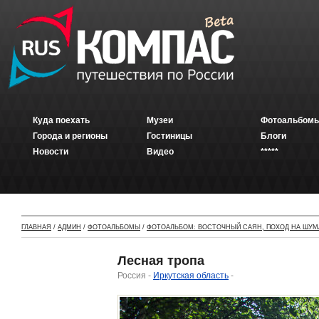
Куда поехать
Музеи
Фотоальбомы
Города и регионы
Гостиницы
Блоги
Новости
Видео
*****
ГЛАВНАЯ
/
АДМИН
/
ФОТОАЛЬБОМЫ
/
ФОТОАЛЬБОМ: ВОСТОЧНЫЙ САЯН, ПОХОД НА ШУМ
Лесная тропа
Россия -
Иркутская область
-