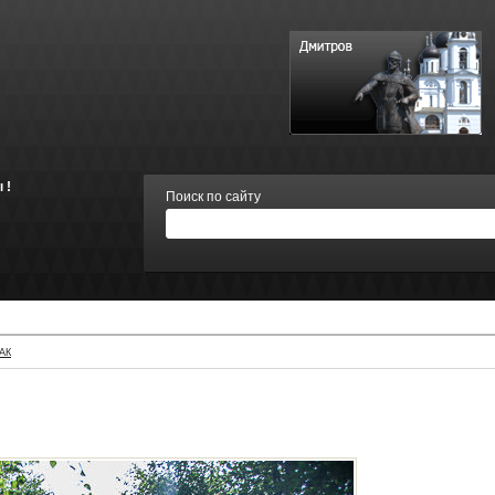
 !
Поиск по сайту
АК