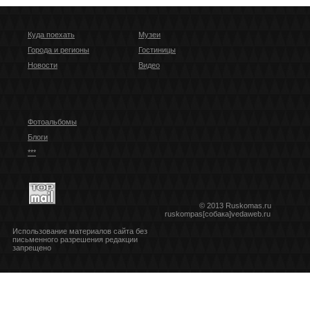
Куда поехать
Музеи
Города и регионы
Гостиницы
Новости
Видео
Фотоальбомы
Блоги
***
© 2013 Ruskomas.ru
ruskompas[собака]vedaweb.ru
Использование материалов сайта без
письменного разрешения редакции
запрещено