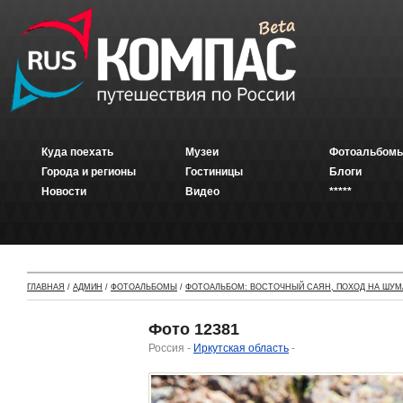
Куда поехать
Музеи
Фотоальбомы
Города и регионы
Гостиницы
Блоги
Новости
Видео
*****
ГЛАВНАЯ
/
АДМИН
/
ФОТОАЛЬБОМЫ
/
ФОТОАЛЬБОМ: ВОСТОЧНЫЙ САЯН, ПОХОД НА ШУМ
Фото 12381
Россия -
Иркутская область
-