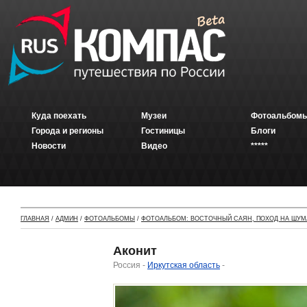
Куда поехать
Музеи
Фотоальбомы
Города и регионы
Гостиницы
Блоги
Новости
Видео
*****
ГЛАВНАЯ
/
АДМИН
/
ФОТОАЛЬБОМЫ
/
ФОТОАЛЬБОМ: ВОСТОЧНЫЙ САЯН, ПОХОД НА ШУМ
Аконит
Россия -
Иркутская область
-