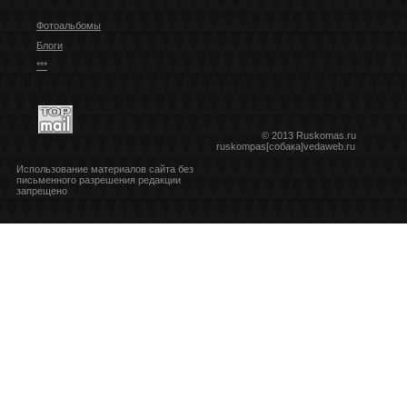
Фотоальбомы
Блоги
***
© 2013 Ruskomas.ru
ruskompas[собака]vedaweb.ru
Использование материалов сайта без
письменного разрешения редакции
запрещено