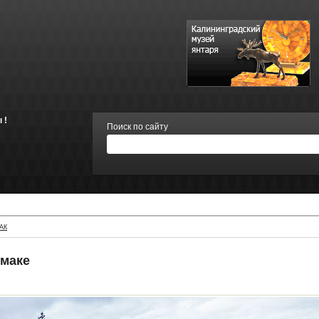
 !
Поиск по сайту
АК
умаке