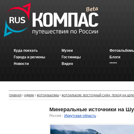
Куда поехать
Музеи
Фотоальбомы
Города и регионы
Гостиницы
Блоги
Новости
Видео
*****
ГЛАВНАЯ
/
АДМИН
/
ФОТОАЛЬБОМЫ
/
ФОТОАЛЬБОМ: ВОСТОЧНЫЙ САЯН, ПОХОД НА ШУМ
Минеральные источники на Ш
Россия -
Иркутская область
-