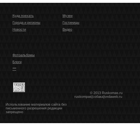
Куда поехать
Музеи
Города и регионы
Гостиницы
Новости
Видео
Фотоальбомы
Блоги
***
© 2013 Ruskomas.ru
ruskompas[собака]vedaweb.ru
Использование материалов сайта без
письменного разрешения редакции
запрещено