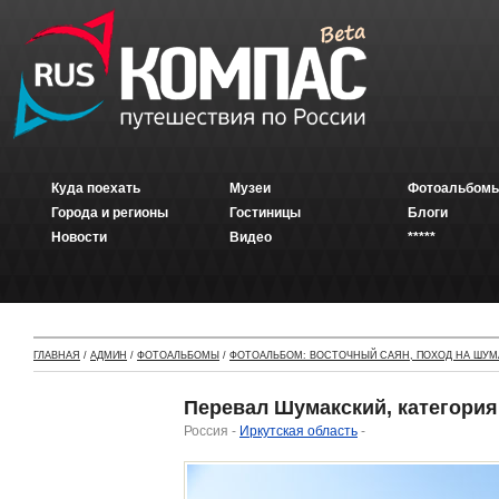
Куда поехать
Музеи
Фотоальбомы
Города и регионы
Гостиницы
Блоги
Новости
Видео
*****
ГЛАВНАЯ
/
АДМИН
/
ФОТОАЛЬБОМЫ
/
ФОТОАЛЬБОМ: ВОСТОЧНЫЙ САЯН, ПОХОД НА ШУМ
Перевал Шумакский, категория
Россия -
Иркутская область
-